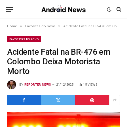
»
»
Home
Favoritas do povo
Acidente Fatal na BR-476 em Colombo Deixa Motorista Morto
FAVORITAS DO POVO
Acidente Fatal na BR-476 em
Colombo Deixa Motorista
Morto
BY
REPÓRTER NEWS
21/12/2025
15
VIEWS