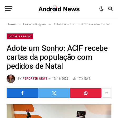
»
»
Home
Local e Região
Adote um Sonho: ACIF recebe cartas da população com pedidos de Natal
LOCAL E REGIÃO
Adote um Sonho: ACIF recebe
cartas da população com
pedidos de Natal
BY
REPÓRTER NEWS
17/11/2025
17
VIEWS