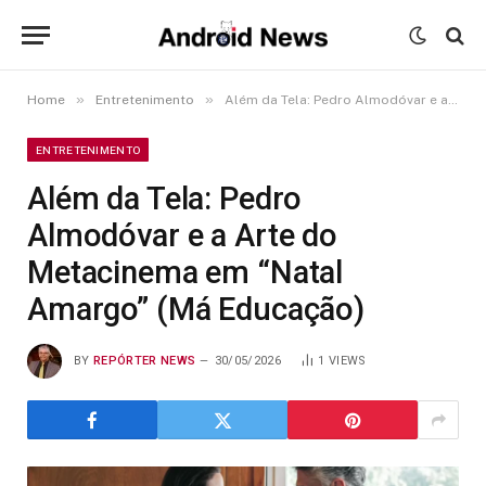
»
»
Home
Entretenimento
Além da Tela: Pedro Almodóvar e a Arte do Metacinema em “Natal Amargo” (Má Educação)
ENTRETENIMENTO
Além da Tela: Pedro
Almodóvar e a Arte do
Metacinema em “Natal
Amargo” (Má Educação)
BY
REPÓRTER NEWS
30/05/2026
1
VIEWS