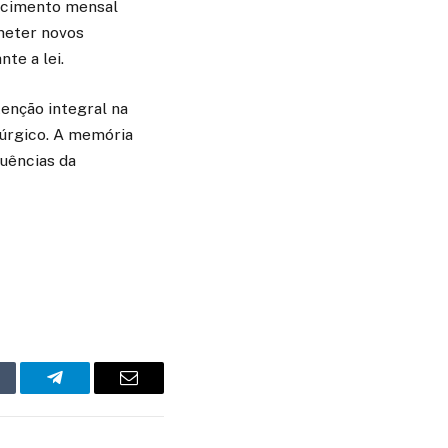
recimento mensal
meter novos
te a lei.
tenção integral na
rúrgico. A memória
uências da
mblr
Telegram
Email