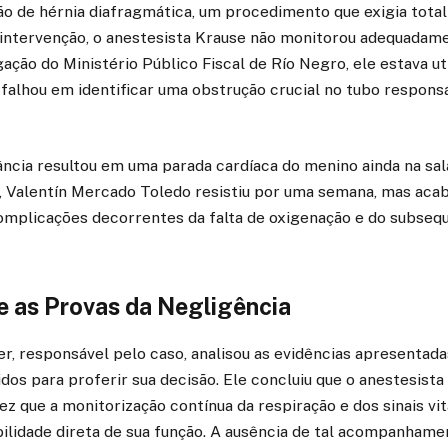
ão de hérnia diafragmática, um procedimento que exigia tota
 intervenção, o anestesista Krause não monitorou adequadame
ação do Ministério Público Fiscal de Río Negro, ele estava ut
 falhou em identificar uma obstrução crucial no tubo respons
lância resultou em uma parada cardíaca do menino ainda na sal
co, Valentín Mercado Toledo resistiu por uma semana, mas ac
omplicações decorrentes da falta de oxigenação e do subseq
e as Provas da Negligência
ler, responsável pelo caso, analisou as evidências apresentada
os para proferir sua decisão. Ele concluiu que o anestesista
ez que a monitorização contínua da respiração e dos sinais vi
lidade direta de sua função. A ausência de tal acompanhamen