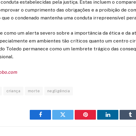
e conduta estabelecidas pela justiça. Estas incluem o compa
comprovar o cumprimento das obrigações e a proibição de co
o que o condenado mantenha uma conduta irrepreensível peran
e como um alerta severo sobre a importância da ética e da a
specialmente em ambientes tão críticos quanto um centro ci
ado Toledo permanece como um lembrete trágico das conseq
sional.
lobo.com
criança
morte
negligência
Facebook
Twitter
Pinterest
LinkedIn
Tu