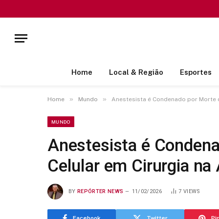
Home
Local & Região
Esportes
»
»
Home
Mundo
Anestesista é Condenado por Morte d
MUNDO
Anestesista é Condena
Celular em Cirurgia na
BY
REPÓRTER NEWS
11/02/2026
7
VIEWS
Facebook
Twitter
Pi