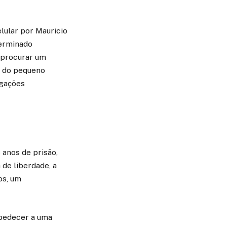
lular por Mauricio
terminado
 procurar um
e do pequeno
igações
 anos de prisão,
de liberdade, a
os, um
obedecer a uma