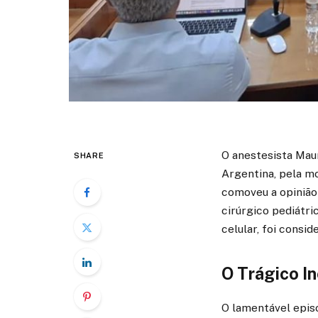
O anestesista Mau
SHARE
Argentina, pela m
comoveu a opinião
cirúrgico pediátri
celular, foi consi
O Trágico In
O lamentável episó