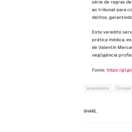
série de regras d
ao tribunal para 
delitos, garantind
Este veredito serv
prática médica, e
de Valentín Merc
negligência profis
Fonte:
https://g1.g
anestesista
Cirurgia
SHARE.