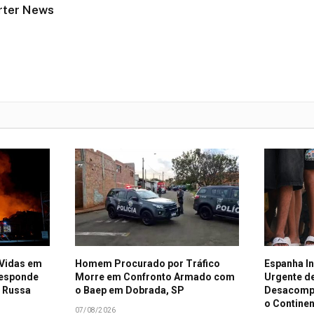
rter News
 Vidas em
Homem Procurado por Tráfico
Espanha In
Responde
Morre em Confronto Armado com
Urgente d
a Russa
o Baep em Dobrada, SP
Desacompa
o Contine
07/08/2026