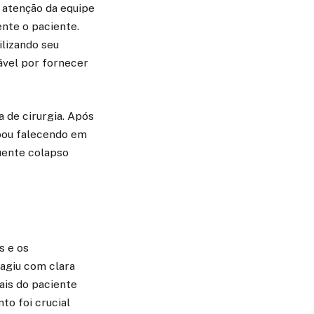
l atenção da equipe
nte o paciente.
ilizando seu
ável por fornecer
a de cirurgia. Após
abou falecendo em
uente colapso
s e os
 agiu com clara
tais do paciente
to foi crucial