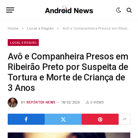
»
»
Home
Local e Região
Avô e Companheira Presos em Ribeirão Preto por Suspeita de Tortura e Morte de Criança de 3 Anos
LOCAL E REGIÃO
Avô e Companheira Presos em
Ribeirão Preto por Suspeita de
Tortura e Morte de Criança de
3 Anos
BY
REPÓRTER NEWS
18/02/2026
5
VIEWS