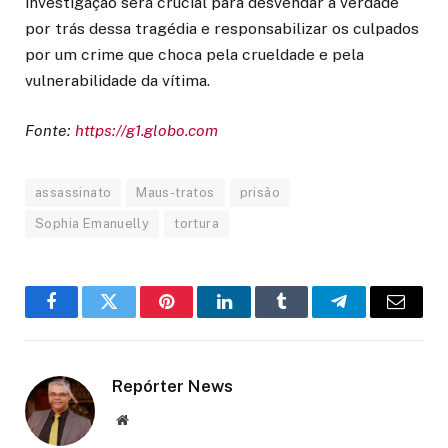
investigação será crucial para desvendar a verdade
por trás dessa tragédia e responsabilizar os culpados
por um crime que choca pela crueldade e pela
vulnerabilidade da vítima.
Fonte:
https://g1.globo.com
assassinato
Maus-tratos
prisão
Sophia Emanuelly
tortura
Facebook
Twitter
Pinterest
LinkedIn
Tumblr
Telegram
Email
Repórter News
Website