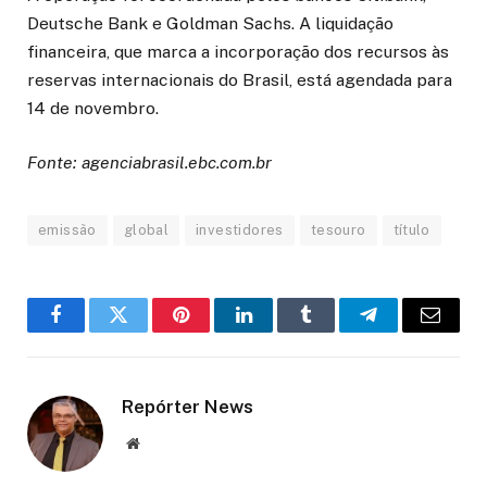
Deutsche Bank e Goldman Sachs. A liquidação
financeira, que marca a incorporação dos recursos às
reservas internacionais do Brasil, está agendada para
14 de novembro.
Fonte: agenciabrasil.ebc.com.br
emissão
global
investidores
tesouro
título
Facebook
Twitter
Pinterest
LinkedIn
Tumblr
Telegram
Email
Repórter News
Website