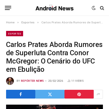
»
»
Home
Esportes
Carlos Prates Aborda Rumores de Superluta Contra Conor McGregor: O Cenário do UFC em Ebulição
ESPORTES
Carlos Prates Aborda Rumores
de Superluta Contra Conor
McGregor: O Cenário do UFC
em Ebulição
BY
REPÓRTER NEWS
25/02/2026
11
VIEWS