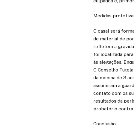
culpados e, primor
Medidas protetiva
O casal será form
de material de por
refletem a gravid
foi localizada pa
às alegações. Enqu
O Conselho Tutela
da menina de 3 ano
assumiram a guard
contato com os su
resultados da perí
probatório contra o
Conclusão