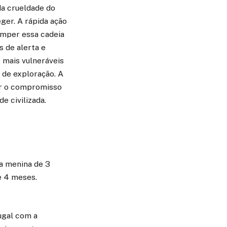
da crueldade do
ger. A rápida ação
omper essa cadeia
s de alerta e
 mais vulneráveis
 de exploração. A
mar o compromisso
e civilizada.
a menina de 3
e 4 meses.
ugal com a