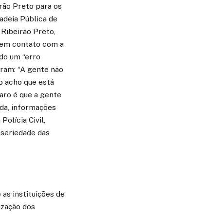
irão Preto para os
Cadeia Pública de
 Ribeirão Preto,
, em contato com a
do um “erro
oram: “A gente não
o acho que está
laro é que a gente
ida, informações
olícia Civil,
 seriedade das
 as instituições de
ização dos