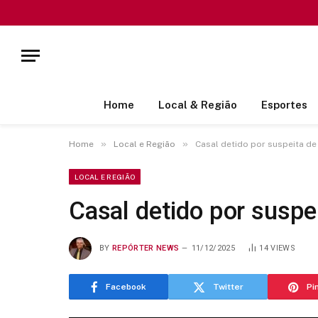
Home
Local & Região
Esportes
»
»
Home
Local e Região
Casal detido por suspeita de 
LOCAL E REGIÃO
Casal detido por suspei
BY
REPÓRTER NEWS
11/12/2025
14
VIEWS
Facebook
Twitter
Pi