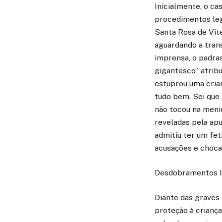
Inicialmente, o ca
procedimentos lega
Santa Rosa de Vite
aguardando a tran
imprensa, o padra
gigantesco”, atrib
estuprou uma cria
tudo bem. Sei que 
não tocou na menin
reveladas pela apu
admitiu ter um fet
acusações e choca 
Desdobramentos le
Diante das graves 
proteção à crianç