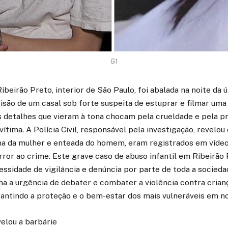
G1
beirão Preto, interior de São Paulo, foi abalada na noite da ú
risão de um casal sob forte suspeita de estuprar e filmar um
Os detalhes que vieram à tona chocam pela crueldade e pela p
ítima. A Polícia Civil, responsável pela investigação, revelou
ilha da mulher e enteada do homem, eram registrados em vídeo
ror ao crime. Este grave caso de abuso infantil em Ribeirão
essidade de vigilância e denúncia por parte de toda a socied
ha a urgência de debater e combater a violência contra cria
rantindo a proteção e o bem-estar dos mais vulneráveis em n
elou a barbárie