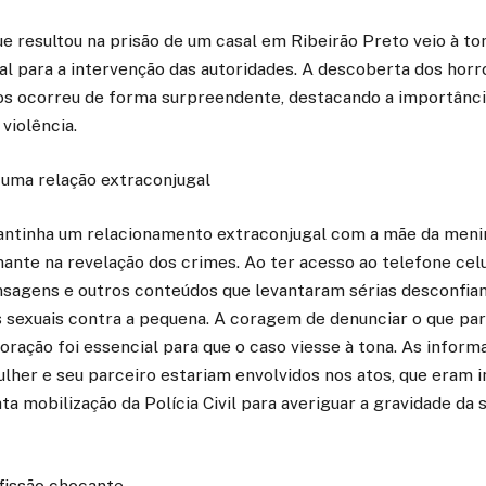
e resultou na prisão de um casal em Ribeirão Preto veio à t
al para a intervenção das autoridades. A descoberta dos horr
nos ocorreu de forma surpreendente, destacando a importânci
 violência.
 uma relação extraconjugal
tinha um relacionamento extraconjugal com a mãe da men
nte na revelação dos crimes. Ao ter acesso ao telefone celu
sagens e outros conteúdos que levantaram sérias desconfian
s sexuais contra a pequena. A coragem de denunciar o que pa
loração foi essencial para que o caso viesse à tona. As infor
lher e seu parceiro estariam envolvidos nos atos, que eram i
ta mobilização da Polícia Civil para averiguar a gravidade da 
nfissão chocante