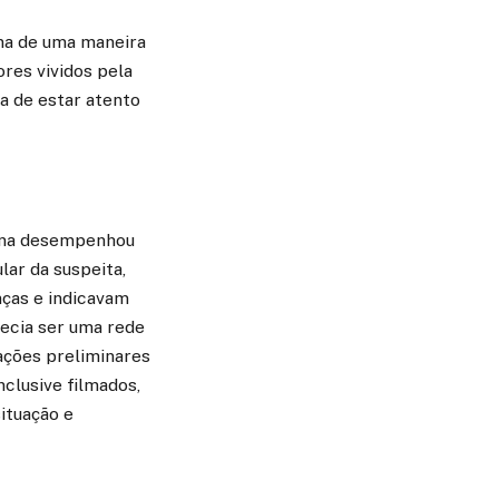
ona de uma maneira
ores vividos pela
a de estar atento
ina desempenhou
lar da suspeita,
ças e indicavam
recia ser uma rede
mações preliminares
nclusive filmados,
situação e