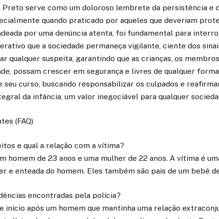
o Preto serve como um doloroso lembrete da persistência e 
pecialmente quando praticado por aqueles que deveriam prote
cadeada por uma denúncia atenta, foi fundamental para interr
perativo que a sociedade permaneça vigilante, ciente dos sinai
ar qualquer suspeita, garantindo que as crianças, os membros
de, possam crescer em segurança e livres de qualquer forma
ue seu curso, buscando responsabilizar os culpados e reafir
egral da infância, um valor inegociável para qualquer sociedad
tes (FAQ)
tos e qual a relação com a vítima?
um homem de 23 anos e uma mulher de 22 anos. A vítima é um
lher e enteada do homem. Eles também são pais de um bebê d
dências encontradas pela polícia?
ve início após um homem que mantinha uma relação extraconj