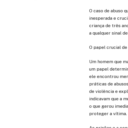
O caso de abuso qu
inesperada e cruci
criança de três a
a qualquer sinal de
O papel crucial de
Um homem que man
um papel determina
ele encontrou men
práticas de abuso
de violência e exp
indicavam que a mu
o que gerou imedia
proteger a vítima.
As prisões e a co