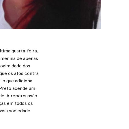
ltima quarta-feira,
a menina de apenas
roximidade dos
 que os atos contra
, o que adiciona
 Preto acende um
ade. A repercussão
nças em todos os
ossa sociedade.