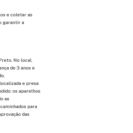
os e coletar as
 garantir a
reto. No local,
ança de 3 anos e
do.
localizada e presa
ndido: os aparelhos
do as
encaminhados para
omprovação das