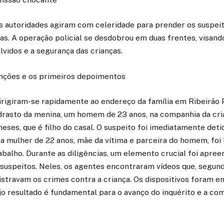
s autoridades agiram com celeridade para prender os suspeit
as. A operação policial se desdobrou em duas frentes, visando
vidos e a segurança das crianças.
nções e os primeiros depoimentos
 dirigiram-se rapidamente ao endereço da família em Ribeirão P
rasto da menina, um homem de 23 anos, na companhia da cri
ses, que é filho do casal. O suspeito foi imediatamente deti
 mulher de 22 anos, mãe da vítima e parceira do homem, foi 
abalho. Durante as diligências, um elemento crucial foi apree
 suspeitos. Neles, os agentes encontraram vídeos que, segun
istravam os crimes contra a criança. Os dispositivos foram 
ujo resultado é fundamental para o avanço do inquérito e a c