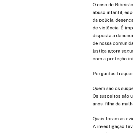
O caso de Ribeirã
abuso infantil, es
da polícia, desen
de violência. É im
disposta a denunci
de nossa comunida
justiça agora seg
com a proteção int
Perguntas frequen
Quem são os suspei
Os suspeitos são 
anos, filha da mu
Quais foram as evi
A investigação te