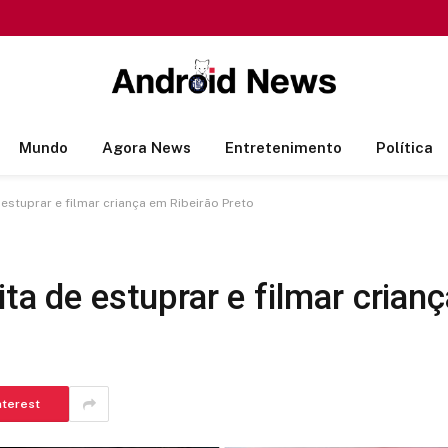
Mundo
Agora News
Entretenimento
Política
estuprar e filmar criança em Ribeirão Preto
ta de estuprar e filmar crian
nterest