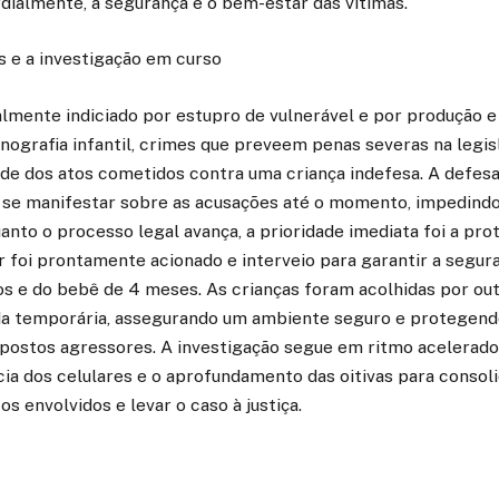
dialmente, a segurança e o bem-estar das vítimas.
s e a investigação em curso
almente indiciado por estupro de vulnerável e por produção
nografia infantil, crimes que preveem penas severas na legisl
ade dos atos cometidos contra uma criança indefesa. A defesa
ra se manifestar sobre as acusações até o momento, impedin
anto o processo legal avança, a prioridade imediata foi a prot
r foi prontamente acionado e interveio para garantir a segur
s e do bebê de 4 meses. As crianças foram acolhidas por out
a temporária, assegurando um ambiente seguro e protegend
postos agressores. A investigação segue em ritmo acelerado
cia dos celulares e o aprofundamento das oitivas para consol
s envolvidos e levar o caso à justiça.