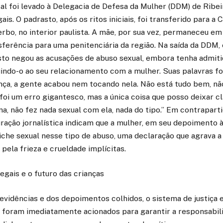
sal foi levado à Delegacia de Defesa da Mulher (DDM) de Ribe
is. O padrasto, após os ritos iniciais, foi transferido para a 
rbo, no interior paulista. A mãe, por sua vez, permaneceu em
sferência para uma penitenciária da região. Na saída da DDM
sto negou as acusações de abuso sexual, embora tenha admiti
uindo-o ao seu relacionamento com a mulher. Suas palavras f
nça, a gente acabou nem tocando nela. Não está tudo bem, nã
foi um erro gigantesco, mas a única coisa que posso deixar c
a, não fez nada sexual com ela, nada do tipo.” Em contrapart
ração jornalística indicam que a mulher, em seu depoimento à P
iche sexual nesse tipo de abuso, uma declaração que agrava a
pela frieza e crueldade implícitas.
gais e o futuro das crianças
evidências e dos depoimentos colhidos, o sistema de justiça e
a foram imediatamente acionados para garantir a responsabil