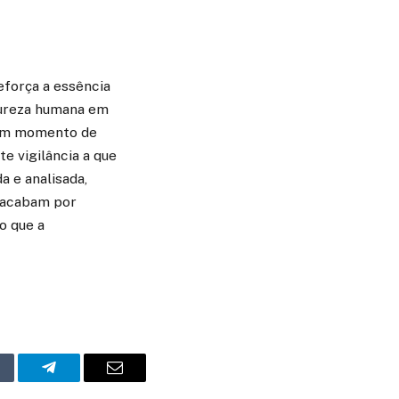
força a essência
atureza humana em
s um momento de
e vigilância a que
 e analisada,
 acabam por
o que a
mblr
Telegram
Email