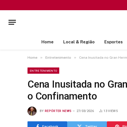
Home
Local & Região
Esportes
»
»
Home
Entretenimento
Cena Inusitada no Gran Herm
ENTRETENIMENTO
Cena Inusitada no Gra
o Confinamento
BY
REPÓRTER NEWS
27/03/2026
13
VIEWS
Facebook
Twitter
Pi