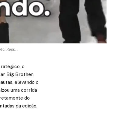
to: Repr...
ratégico, o
lar Big Brother,
autas, elevando o
nizou uma corrida
iretamente do
tadas da edição.