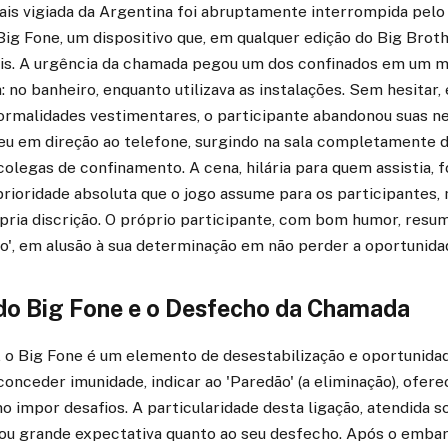
mais vigiada da Argentina foi abruptamente interrompida pel
Big Fone, um dispositivo que, em qualquer edição do Big Broth
iais. A urgência da chamada pegou um dos confinados em um
 no banheiro, enquanto utilizava as instalações. Sem hesitar
rmalidades vestimentares, o participante abandonou suas n
reu em direção ao telefone, surgindo na sala completamente d
colegas de confinamento. A cena, hilária para quem assistia, 
rioridade absoluta que o jogo assume para os participantes
pria discrição. O próprio participante, com bom humor, resum
o', em alusão à sua determinação em não perder a oportunida
do Big Fone e o Desfecho da Chamada
o Big Fone é um elemento de desestabilização e oportunidad
nceder imunidade, indicar ao 'Paredão' (a eliminação), ofer
 impor desafios. A particularidade desta ligação, atendida s
rou grande expectativa quanto ao seu desfecho. Após o embara