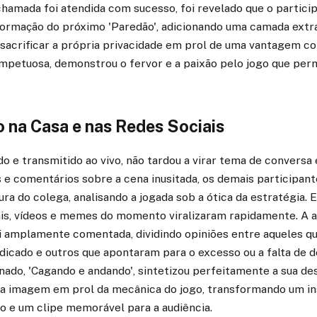
chamada foi atendida com sucesso, foi revelado que o partic
formação do próximo 'Paredão', adicionando uma camada extra
e sacrificar a própria privacidade em prol de uma vantagem 
impetuosa, demonstrou o fervor e a paixão pelo jogo que pe
 na Casa e nas Redes Sociais
do e transmitido ao vivo, não tardou a virar tema de conversa
s e comentários sobre a cena inusitada, os demais participan
ra do colega, analisando a jogada sob a ótica da estratégia.
is, vídeos e memes do momento viralizaram rapidamente. A at
oi amplamente comentada, dividindo opiniões entre aqueles q
icado e outros que apontaram para o excesso ou a falta de de
inado, 'Cagando e andando', sintetizou perfeitamente a sua d
imagem em prol da mecânica do jogo, transformando um ins
o e um clipe memorável para a audiência.