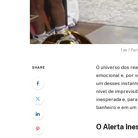
1 de 1 Par
O universo dos re
SHARE
emocional e, por v
um desses instant
nível de imprevisi
inesperada e, par
banheiro e em um 
O Alerta Ine