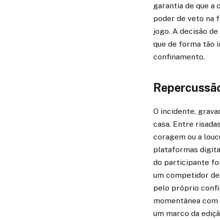
garantia de que a 
poder de veto na 
jogo. A decisão d
que de forma tão 
confinamento.
Repercussão
O incidente, grava
casa. Entre risada
coragem ou a loucu
plataformas digita
do participante f
um competidor ded
pelo próprio conf
momentânea com a 
um marco da ediçã