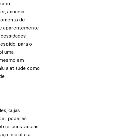
o som
er, anuncia
 momento de
, e aparentemente
ecessidades
espido, para o
foi uma
, mesmo em
iu a atitude como
de.
es, cujas
ecer poderes
ob circunstâncias
ço inicial e a