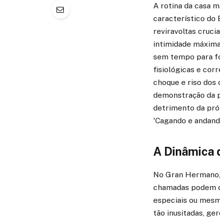
A rotina da casa 
característico do 
reviravoltas cruc
intimidade máxima:
sem tempo para fo
fisiológicas e cor
choque e riso dos 
demonstração da p
detrimento da pró
'Cagando e andand
A Dinâmica 
No Gran Hermano, 
chamadas podem co
especiais ou mesmo
tão inusitadas, ge