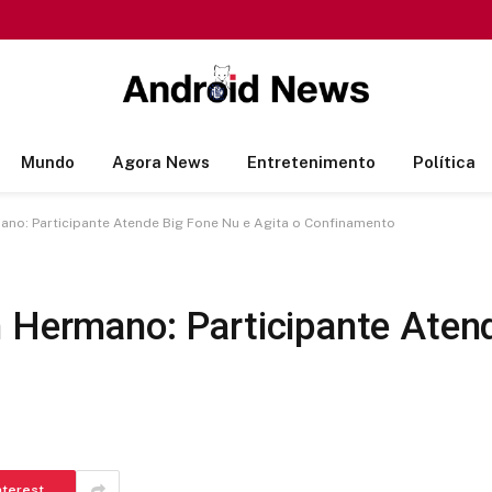
Mundo
Agora News
Entretenimento
Política
ano: Participante Atende Big Fone Nu e Agita o Confinamento
n Hermano: Participante Aten
nterest