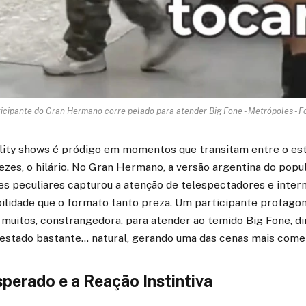
ticipante do Gran Hermano corre pelado para atender Big Fone - Metrópoles - Fo
ality shows é pródigo em momentos que transitam entre o est
ezes, o hilário. No Gran Hermano, a versão argentina do popu
es peculiares capturou a atenção de telespectadores e intern
bilidade que o formato tanto preza. Um participante protago
a muitos, constrangedora, para atender ao temido Big Fone, d
estado bastante… natural, gerando uma das cenas mais comen
sperado e a Reação Instintiva