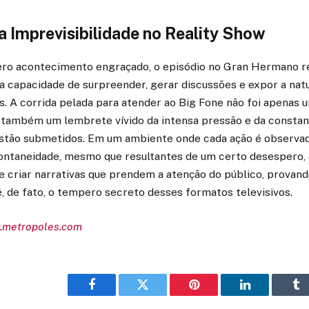
 Imprevisibilidade no Reality Show
ro acontecimento engraçado, o episódio no Gran Hermano re
: a capacidade de surpreender, gerar discussões e expor a n
s. A corrida pelada para atender ao Big Fone não foi apena
 também um lembrete vívido da intensa pressão e da constant
estão submetidos. Em um ambiente onde cada ação é observada
ntaneidade, mesmo que resultantes de um certo desespero,
s e criar narrativas que prendem a atenção do público, provand
é, de fato, o tempero secreto desses formatos televisivos.
w.metropoles.com
Facebook
Twitter
Pinterest
LinkedIn
Tu