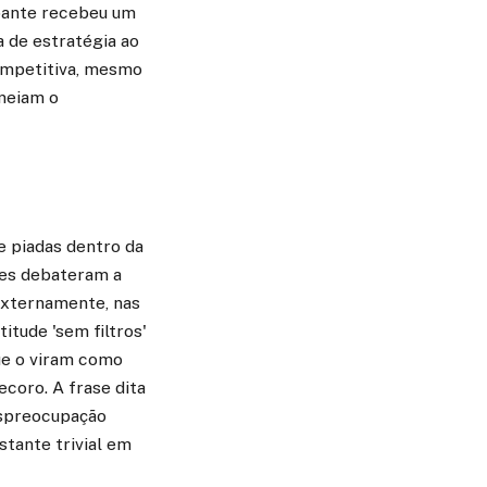
ipante recebeu um
 de estratégia ao
competitiva, mesmo
rmeiam o
 e piadas dentro da
tes debateram a
 Externamente, nas
itude 'sem filtros'
ue o viram como
coro. A frase dita
espreocupação
tante trivial em