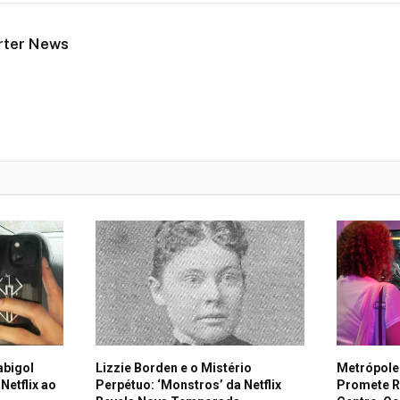
rter News
abigol
Lizzie Borden e o Mistério
Metrópole
Netflix ao
Perpétuo: ‘Monstros’ da Netflix
Promete R