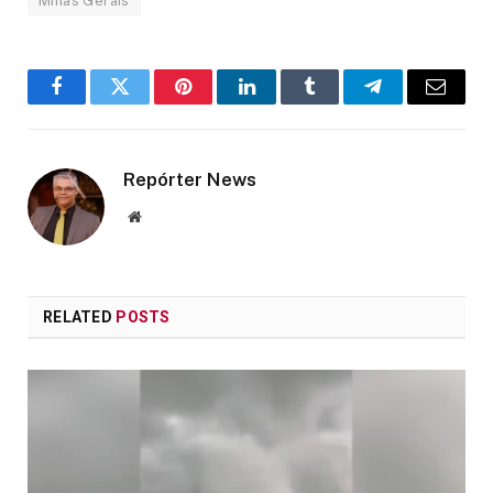
Minas Gerais
Facebook
Twitter
Pinterest
LinkedIn
Tumblr
Telegram
Email
Repórter News
Website
RELATED
POSTS