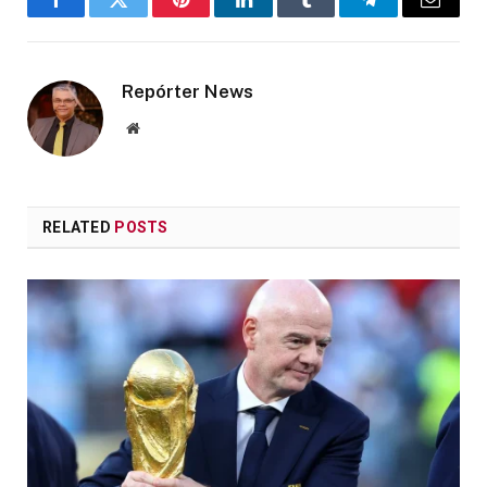
Facebook
Twitter
Pinterest
LinkedIn
Tumblr
Telegram
Email
Repórter News
Website
RELATED
POSTS