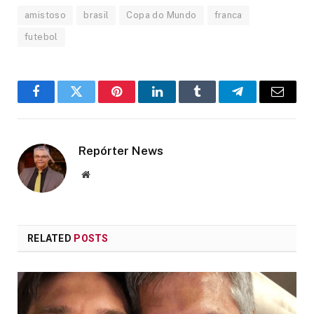
amistoso
brasil
Copa do Mundo
franca
futebol
Facebook
Twitter
Pinterest
LinkedIn
Tumblr
Telegram
Email
Repórter News
Website
RELATED
POSTS