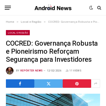
»
»
Home
Local e Região
COCRED: Governança Robusta e Pioneirismo Reforçam Segurança para Investidores
LOCAL E REGIÃO
COCRED: Governança Robusta
e Pioneirismo Reforçam
Segurança para Investidores
BY
REPÓRTER NEWS
12/02/2026
11
VIEWS