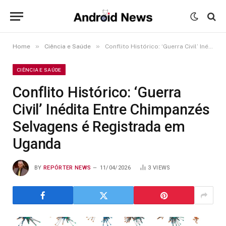
»
»
Home
Ciência e Saúde
Conflito Histórico: ‘Guerra Civil’ Inédita Entre Chimpanzés Selvagens é Registrada em Uganda
CIÊNCIA E SAÚDE
Conflito Histórico: ‘Guerra
Civil’ Inédita Entre Chimpanzés
Selvagens é Registrada em
Uganda
BY
REPÓRTER NEWS
11/04/2026
3
VIEWS