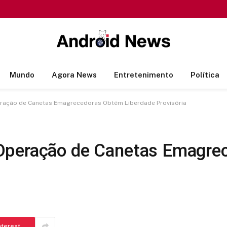
Mundo
Agora News
Entretenimento
Política
ração de Canetas Emagrecedoras Obtém Liberdade Provisória
Operação de Canetas Emagre
nterest