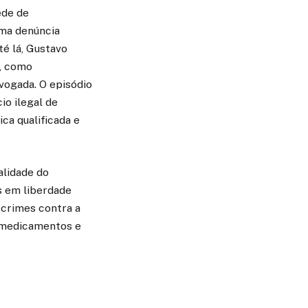
ede de
uma denúncia
té lá, Gustavo
a, como
vogada. O episódio
o ilegal de
ca qualificada e
alidade do
s em liberdade
 crimes contra a
e medicamentos e