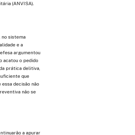
tária (ANVISA).
l no sistema
alidade e a
 defesa argumentou
o acatou o pedido
a prática delitiva,
uficiente que
e essa decisão não
preventiva não se
ontinuarão a apurar