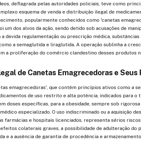
os, deflagrada pelas autoridades policiais, teve como princi
omplexo esquema de venda e distribuição ilegal de medicamen
recimento, popularmente conhecidos como 'canetas emagrec
oi um dos alvos da ação, sendo detido sob acusações de manip
m a devida regulamentação ou prescrição médica, substâncias
como a semaglutida e liraglutida. A operação sublinha a cre
om a proliferação do comércio clandestino desses produtos 
legal de Canetas Emagrecedoras e Seus 
tas emagrecedoras', que contêm princípios ativos como a se
edicamentos de uso restrito e alta potência, indicados para o
 em doses específicas, para a obesidade, sempre sob rigorosa
dico especializado. O uso indiscriminado ou a aquisição de
das farmácias e hospitais licenciados, representa sérios riscos
efeitos colaterais graves, a possibilidade de adulteração do p
da e a ausência de garantia de procedência e armazenamento