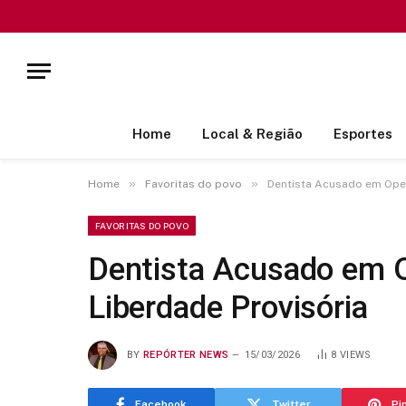
Home
Local & Região
Esportes
»
»
Home
Favoritas do povo
Dentista Acusado em Ope
FAVORITAS DO POVO
Dentista Acusado em 
Liberdade Provisória
BY
REPÓRTER NEWS
15/03/2026
8
VIEWS
Facebook
Twitter
Pi