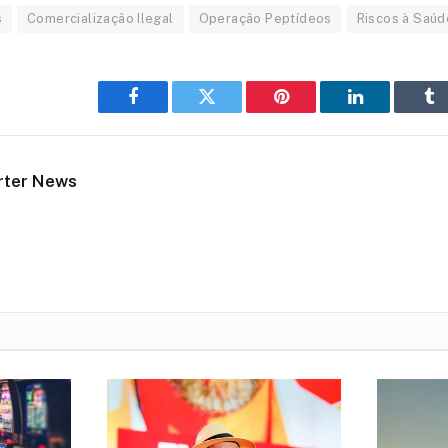
s
Comercialização Ilegal
Operação Peptídeos
Riscos à Saúd
Facebook
Twitter
Pinterest
LinkedIn
Tu
rter News