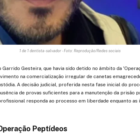
1 de 1 dentista-salvador - Foto: Reprodução/Redes sociais
 Garrido Gesteira, que havia sido detido no âmbito da 'Opera
lvimento na comercialização irregular de canetas emagrecedor
tódia. A decisão judicial, proferida nesta fase inicial do proc
usência de provas suficientes para a manutenção da prisão p
profissional responda ao processo em liberdade enquanto as 
 Operação Peptídeos