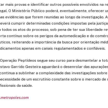
tar mais provas e identificar outros possíveis envolvidos na r
egal. O Ministério Público poderá, eventualmente, oferecer 
s evidências que forem reunidas ao longo da investigação. A
deverá cumprir determinadas condições impostas pela justiç
todos os atos do processo, sob pena de ter sua liberdade re
rta contínuo sobre os perigos da automedicação e do comérci
icos, reiterando a importância da busca por orientação médi
edicamentos apenas em canais regulamentados e confiáveis.
 Operação Peptídeos segue seu curso para desmantelar a tot
ustavo Garrido Gesteira aguardará o desenrolar das apuraçõe
 continua a sublinhar a complexidade das investigações sobre
 necessidade de um escrutínio constante sobre o mercado d
issionais da saúde.
w.metropoles.com