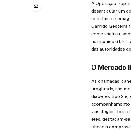
A Operação Peptíde
desarticular um c
com fins de emag
Garrido Gesteira f
comercializar, se
hormônios GLP-1, 
das autoridades c
O Mercado I
As chamadas 'cane
liraglutida, são m
diabetes tipo 2 e,
acompanhamento mé
vias ilegais, fora 
eles, destacam-se 
eficácia comprova