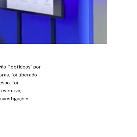
ção Peptídeos' por
as, foi liberado
esso, foi
reventiva,
investigações