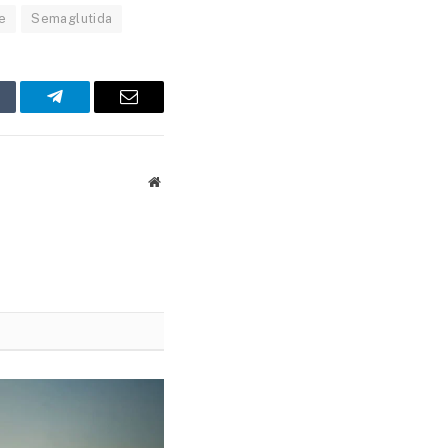
e
Semaglutida
mblr
Telegram
Email
Website