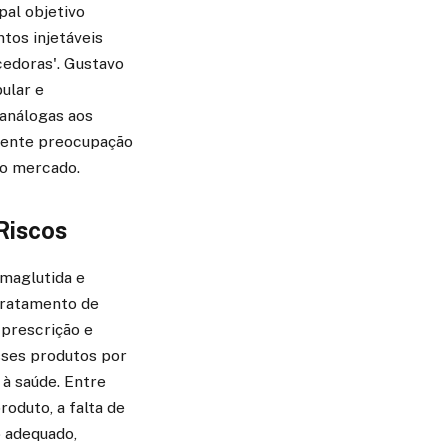
pal objetivo
tos injetáveis
edoras'. Gustavo
ular e
 análogas aos
scente preocupação
no mercado.
Riscos
maglutida e
 tratamento de
 prescrição e
sses produtos por
 à saúde. Entre
roduto, a falta de
 adequado,