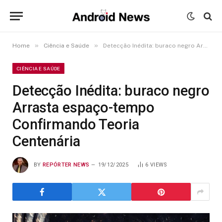
»
»
Home
Ciência e Saúde
Detecção Inédita: buraco negro Arrasta espaço-tempo Confirmando Teoria Centenária
CIÊNCIA E SAÚDE
Detecção Inédita: buraco negro
Arrasta espaço-tempo
Confirmando Teoria
Centenária
BY
REPÓRTER NEWS
19/12/2025
6
VIEWS