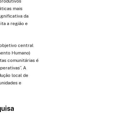
 produtivos
áticas mais
ignificativa da
ta a região e
objetivo central
imento Humano)
tas comunitárias é
perativas”. A
dução local de
munidades e
quisa