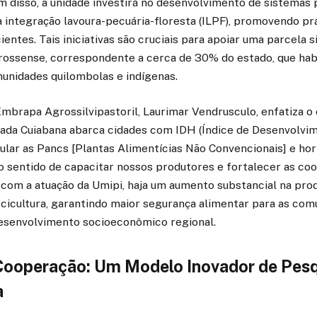
ém disso, a unidade investirá no desenvolvimento de sistemas
a integração lavoura-pecuária-floresta (ILPF), promovendo pr
ientes. Tais iniciativas são cruciais para apoiar uma parcela s
ossense, correspondente a cerca de 30% do estado, que habi
munidades quilombolas e indígenas.
mbrapa Agrossilvipastoril, Laurimar Vendrusculo, enfatiza o 
ixada Cuiabana abarca cidades com IDH (Índice de Desenvolv
ular as Pancs [Plantas Alimentícias Não Convencionais] e hor
o sentido de capacitar nossos produtores e fortalecer as coo
 com a atuação da Umipi, haja um aumento substancial na pro
iscicultura, garantindo maior segurança alimentar para as co
esenvolvimento socioeconômico regional.
Cooperação: Um Modelo Inovador de Pes
a