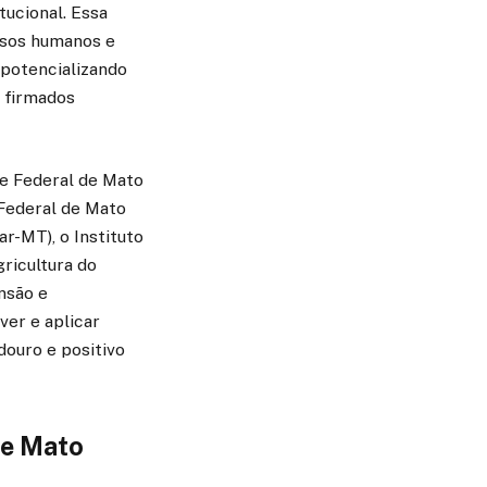
tucional. Essa
rsos humanos e
 potencializando
m firmados
de Federal de Mato
 Federal de Mato
r-MT), o Instituto
ricultura do
nsão e
er e aplicar
ouro e positivo
de Mato