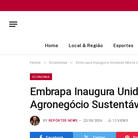
Home
Local & Região
Esportes
»
»
Home
Economia
Embrapa Inaugura Unidade Mista 
ECONOMIA
Embrapa Inaugura Unid
Agronegócio Sustentá
BY
REPÓRTER NEWS
22/03/2026
12
VIEWS
Facebook
Twitter
Pi