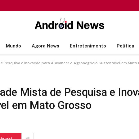
Mundo
Agora News
Entretenimento
Política
de Pesquisa e Inovação para Alavancar o Agronegócio Sustentável em Mato
ade Mista de Pesquisa e Inov
vel em Mato Grosso
nterest