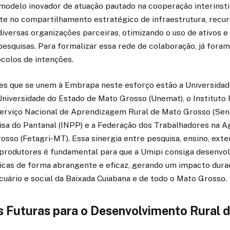
modelo inovador de atuação pautado na cooperação interinsti
e no compartilhamento estratégico de infraestrutura, recu
diversas organizações parceiras, otimizando o uso de ativos e
pesquisas. Para formalizar essa rede de colaboração, já fora
colos de intenções.
ções que se unem à Embrapa neste esforço estão a Universida
Universidade do Estado de Mato Grosso (Unemat), o Instituto
Serviço Nacional de Aprendizagem Rural de Mato Grosso (Sena
isa do Pantanal (INPP) e a Federação dos Trabalhadores na Ag
sso (Fetagri-MT). Essa sinergia entre pesquisa, ensino, exte
produtores é fundamental para que a Umipi consiga desenvolv
icas de forma abrangente e eficaz, gerando um impacto durad
uário e social da Baixada Cuiabana e de todo o Mato Grosso.
s Futuras para o Desenvolvimento Rural 