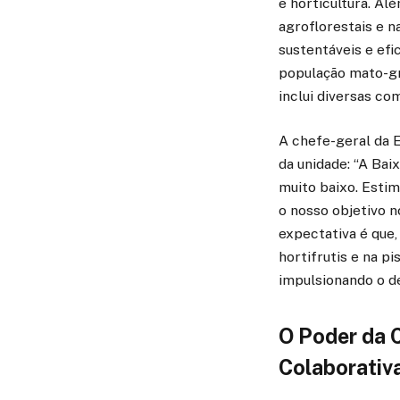
e horticultura. Al
agroflorestais e n
sustentáveis e efic
população mato-gr
inclui diversas co
A chefe-geral da E
da unidade: “A Ba
muito baixo. Estim
o nosso objetivo n
expectativa é que,
hortifrutis e na p
impulsionando o d
O Poder da 
Colaborativ