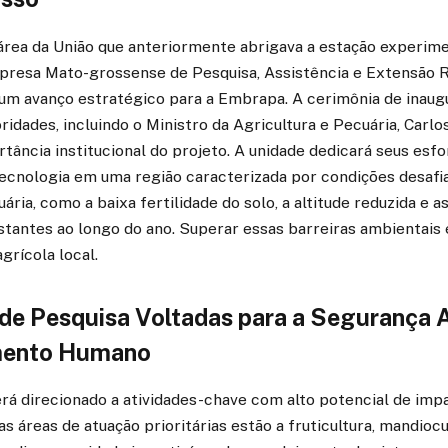
área da União que anteriormente abrigava a estação experime
mpresa Mato-grossense de Pesquisa, Assistência e Extensão R
um avanço estratégico para a Embrapa. A cerimônia de inau
ridades, incluindo o Ministro da Agricultura e Pecuária, Carlo
tância institucional do projeto. A unidade dedicará seus esfo
tecnologia em uma região caracterizada por condições desafi
ria, como a baixa fertilidade do solo, a altitude reduzida e as
tantes ao longo do ano. Superar essas barreiras ambientais
grícola local.
 de Pesquisa Voltadas para a Segurança A
mento Humano
rá direcionado a atividades-chave com alto potencial de impa
s áreas de atuação prioritárias estão a fruticultura, mandiocul