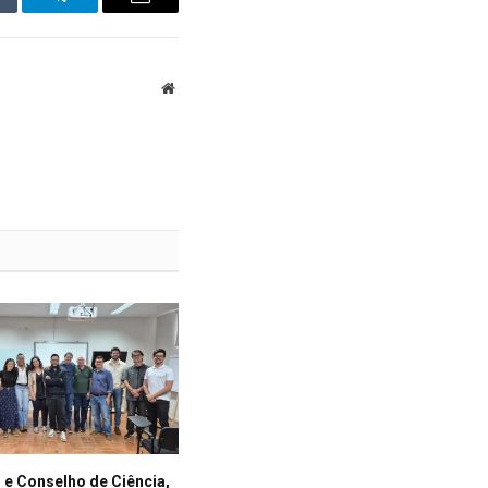
mblr
Telegram
Email
Website
 e Conselho de Ciência,