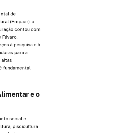
ntal de
ural (Empaer), a
guração contou com
s Fávaro,
rços à pesquisa e à
adoras para a
 altas
 é fundamental
limentar e o
cto social e
tura, piscicultura