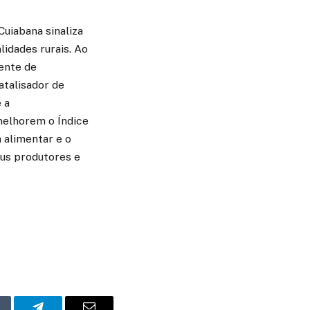
uiabana sinaliza
idades rurais. Ao
ente de
atalisador de
 a
melhorem o Índice
 alimentar e o
eus produtores e