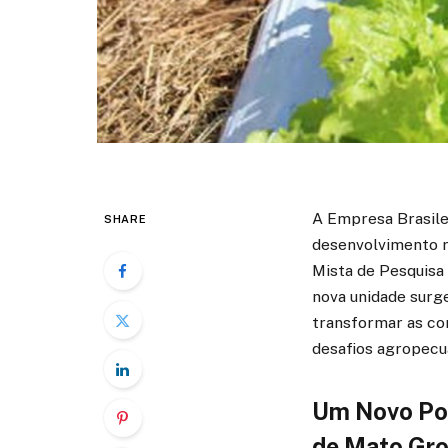
A Empresa Brasile
SHARE
desenvolvimento ru
Mista de Pesquisa
nova unidade surge
transformar as com
desafios agropecuá
Um Novo Pol
de Mato Gr