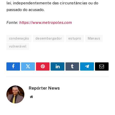
lei, independentemente das circunstâncias ou do
passado do acusado.
Fonte:
https://www.metropoles.com
condenação
desembargador
estupro
Manaus
vulnerável
Facebook
Twitter
Pinterest
LinkedIn
Tumblr
Telegram
Email
Repórter News
Website