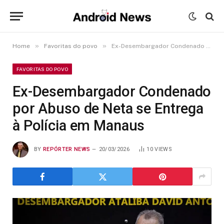
»
»
Home
Favoritas do povo
Ex-Desembargador Condenado por Abuso de Neta se Entrega à Polícia em Manaus
FAVORITAS DO POVO
Ex-Desembargador Condenado
por Abuso de Neta se Entrega
à Polícia em Manaus
BY
REPÓRTER NEWS
20/03/2026
10
VIEWS