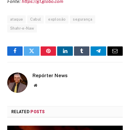
Fonte:
https://g1.globo.com
ataque
Cabul
explosão
segurança
Shahr-e-Naw
Facebook
Twitter
Pinterest
LinkedIn
Tumblr
Telegram
Email
Repórter News
Website
RELATED
POSTS