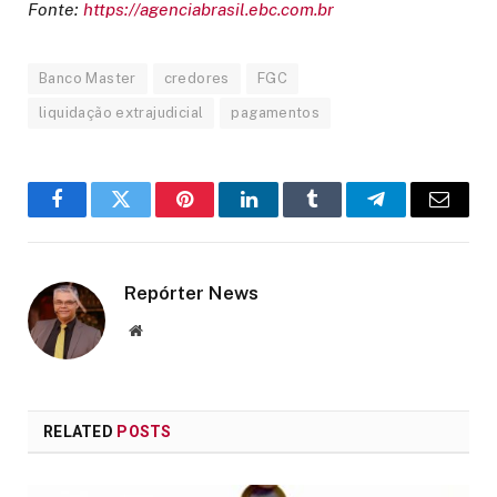
Fonte:
https://agenciabrasil.ebc.com.br
Banco Master
credores
FGC
liquidação extrajudicial
pagamentos
Facebook
Twitter
Pinterest
LinkedIn
Tumblr
Telegram
Email
Repórter News
Website
RELATED
POSTS