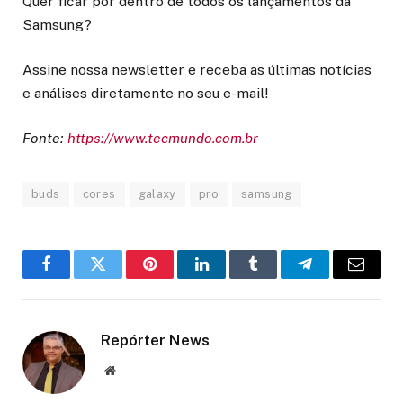
Quer ficar por dentro de todos os lançamentos da
Samsung?
Assine nossa newsletter e receba as últimas notícias
e análises diretamente no seu e-mail!
Fonte:
https://www.tecmundo.com.br
buds
cores
galaxy
pro
samsung
Facebook
Twitter
Pinterest
LinkedIn
Tumblr
Telegram
Email
Repórter News
Website