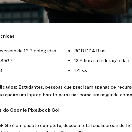
écnicas
hscreen de 13,3 polegadas
8GB DD4 Ram
1135G7
12,5 horas de duração da b
B
1,4 kg
dicados:
Estudantes, pessoas que precisam apenas de recurs
ue queira um laptop barato para usar como um segundo comp
s do Google Pixelbook Go
!
k Go é um pacote completo, desde a tela touchscreen de 13,