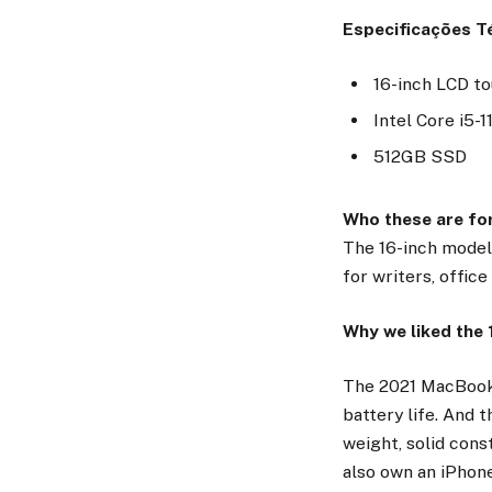
Especificações T
16-inch LCD t
Intel Core i5-
512GB SSD
Who these are fo
The 16-inch models
for writers, offic
Why we liked the 
The 2021 MacBook 
battery life. And 
weight, solid cons
also own an iPhone