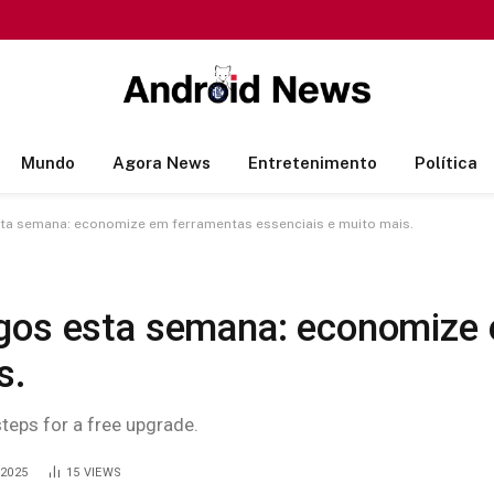
Mundo
Agora News
Entretenimento
Política
ta semana: economize em ferramentas essenciais e muito mais.
ogos esta semana: economize
s.
steps for a free upgrade.
/2025
15
VIEWS