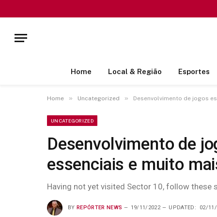
Home
Local & Região
Esportes
»
»
Home
Uncategorized
Desenvolvimento de jogos es
UNCATEGORIZED
Desenvolvimento de j
essenciais e muito mai
Having not yet visited Sector 10, follow these 
BY
REPÓRTER NEWS
19/11/2022
UPDATED:
02/11