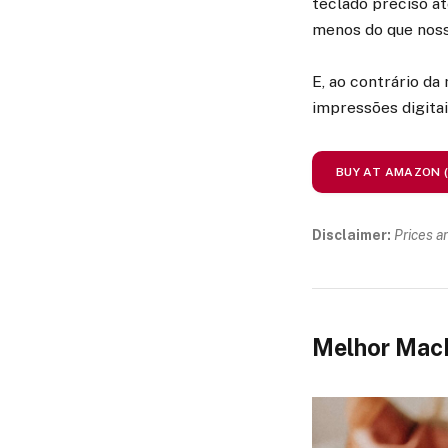
teclado preciso at
menos do que nossa
E, ao contrário da
impressões digitai
BUY AT AMAZON 
Disclaimer:
Prices a
Melhor MacB