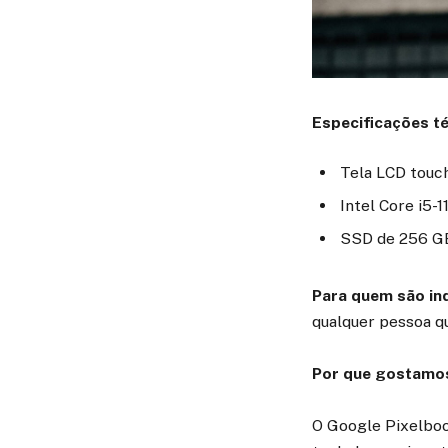
Especificações t
Tela LCD touc
Intel Core i5-
SSD de 256 G
Para quem são in
qualquer pessoa q
Por que gostamo
O Google Pixelboo