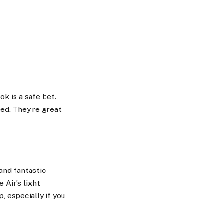
k is a safe bet.
ed. They’re great
and fantastic
 Air’s light
, especially if you