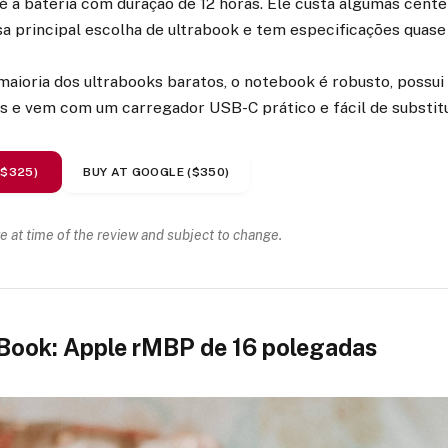
é a bateria com duração de 12 horas. Ele custa algumas cente
 principal escolha de ultrabook e tem especificações quase 
 maioria dos ultrabooks baratos, o notebook é robusto, possui 
s e vem com um carregador USB-C prático e fácil de substitu
($325)
BUY AT GOOGLE ($350)
re at time of the review and subject to change.
ook: Apple rMBP de 16 polegadas