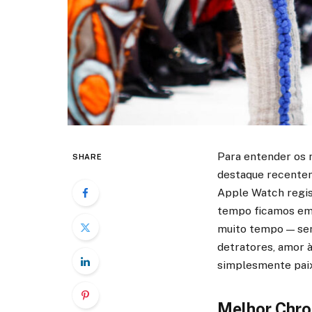
Para entender os n
SHARE
destaque recentem
Apple Watch regist
tempo ficamos em 
muito tempo — sem 
detratores, amor à
simplesmente paixã
Melhor Chro