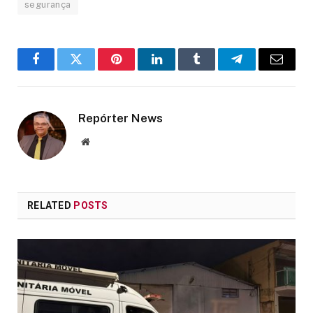
segurança
Facebook
Twitter
Pinterest
LinkedIn
Tumblr
Telegram
Email
Repórter News
Website
RELATED
POSTS