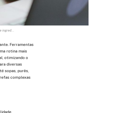
 ingred...
tante. Ferramentas
uma rotina mais
l, otimizando o
ara diversas
té sopas, purês,
arefas complexas
lidade