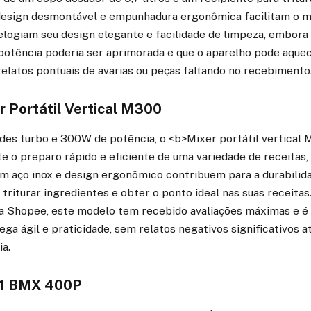
u design desmontável e empunhadura ergonômica facilitam o m
elogiam seu design elegante e facilidade de limpeza, embora
otência poderia ser aprimorada e que o aparelho pode aquec
latos pontuais de avarias ou peças faltando no recebimento
r Portátil Vertical M300
des turbo e 300W de potência, o <b>Mixer portátil vertical 
 o preparo rápido e eficiente de uma variedade de receitas, 
em aço inox e design ergonômico contribuem para a durabilid
 triturar ingredientes e obter o ponto ideal nas suas receitas
na Shopee, este modelo tem recebido avaliações máximas e 
ega ágil e praticidade, sem relatos negativos significativos
a.
m 1 BMX 400P