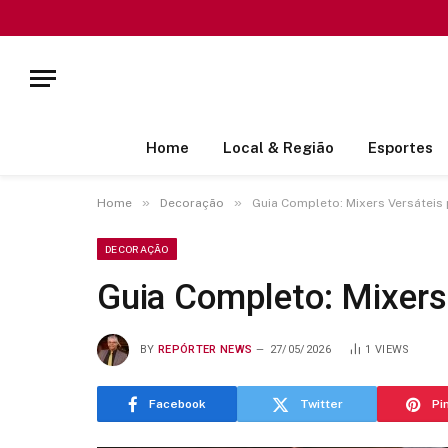
Home
Local & Região
Esportes
»
»
Home
Decoração
Guia Completo: Mixers Versáteis
DECORAÇÃO
Guia Completo: Mixers
BY
REPÓRTER NEWS
27/05/2026
1
VIEWS
Facebook
Twitter
Pi