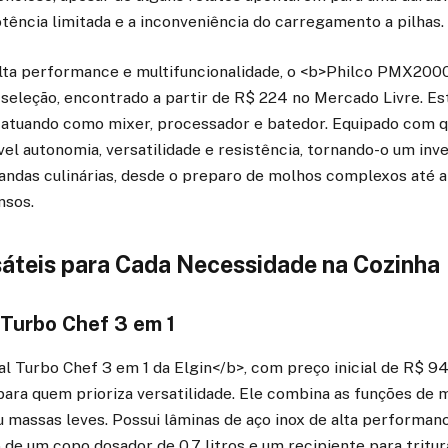
tência limitada e a inconveniência do carregamento a pilhas.
ta performance e multifuncionalidade, o <b>Philco PMX2000
seleção, encontrado a partir de R$ 224 no Mercado Livre. Es
, atuando como mixer, processador e batedor. Equipado com 
vel autonomia, versatilidade e resistência, tornando-o um in
andas culinárias, desde o preparo de molhos complexos até a 
nsos.
áteis para Cada Necessidade na Cozinha
l Turbo Chef 3 em 1
al Turbo Chef 3 em 1 da Elgin</b>, com preço inicial de R$ 9
ara quem prioriza versatilidade. Ele combina as funções de mi
 massas leves. Possui lâminas de aço inox de alta performance
e um copo dosador de 0,7 litros e um recipiente para tritu