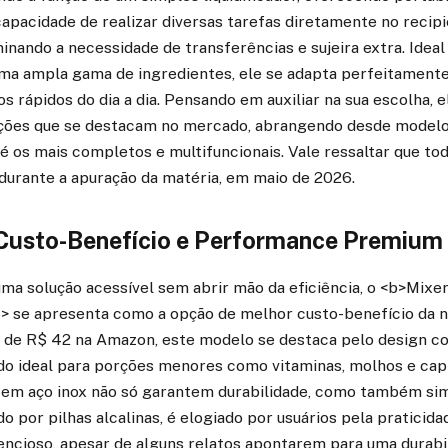
apacidade de realizar diversas tarefas diretamente no recip
inando a necessidade de transferências e sujeira extra. Ideal 
uma ampla gama de ingredientes, ele se adapta perfeitament
 rápidos do dia a dia. Pensando em auxiliar na sua escolha,
ções que se destacam no mercado, abrangendo desde model
é os mais completos e multifuncionais. Vale ressaltar que to
durante a apuração da matéria, em maio de 2026.
Custo-Benefício e Performance Premium
ma solução acessível sem abrir mão da eficiência, o <b>Mixe
> se apresenta como a opção de melhor custo-benefício da no
ir de R$ 42 na Amazon, este modelo se destaca pelo design c
ndo ideal para porções menores como vitaminas, molhos e cap
 em aço inox não só garantem durabilidade, como também sim
o por pilhas alcalinas, é elogiado por usuários pela praticida
encioso, apesar de alguns relatos apontarem para uma durabi