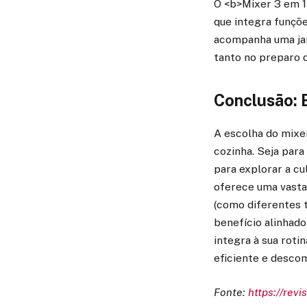
O <b>Mixer 3 em 1 
que integra funçõe
acompanha uma jar
tanto no preparo 
Conclusão: E
A escolha do mixe
cozinha. Seja para
para explorar a cu
oferece uma vasta
(como diferentes t
benefício alinhad
integra à sua roti
eficiente e desco
Fonte:
https://rev