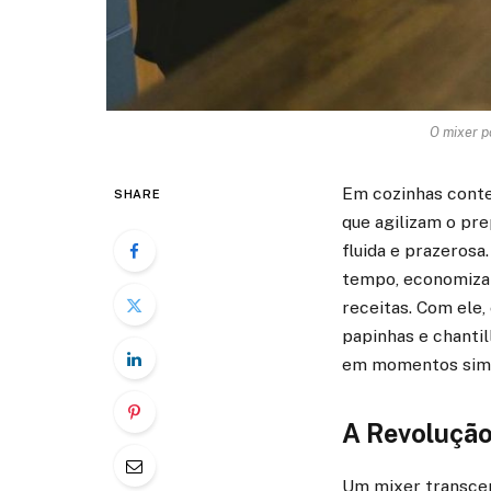
O mixer po
Em cozinhas conte
SHARE
que agilizam o pr
fluida e prazerosa
tempo, economizan
receitas. Com ele,
papinhas e chanti
em momentos simpl
A Revolução
Um mixer transcen