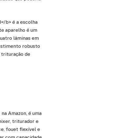
</b> é a escolha
te aparelho é um
quatro lâminas em
vestimento robusto
trituração de
4 na Amazon, é uma
xer, triturador e
, fouet flexível e
rar com capacidade