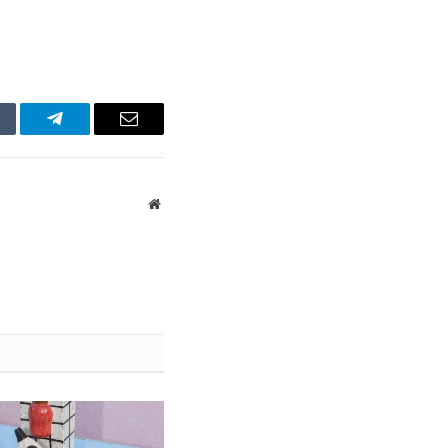
mblr
Telegram
Email
Website