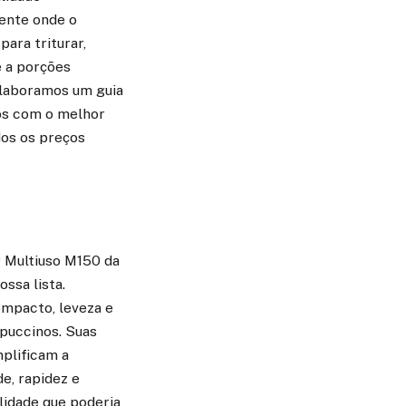
iente onde o
para triturar,
e a porções
 elaboramos um guia
os com o melhor
dos os preços
r Multiuso M150 da
ssa lista.
ompacto, leveza e
puccinos. Suas
plificam a
de, rapidez e
lidade que poderia