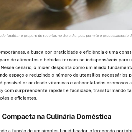
de facilitar o preparo de receitas no dia a dia, pois permite o processamento de
mporâneas, a busca por praticidade e eficiência é uma cons
eparo de alimentos e bebidas tornam-se indispensáveis para 
. Nesse cenário, o mixer desponta como um aliado fundamenta
do espaço e reduzindo o número de utensílios necessários p
 é possível criar desde vitaminas e achocolatados cremosos a
lly com surpreendente rapidez e facilidade, transformando t
es e eficientes.
 Compacta na Culinária Doméstica
de a função de um simples liquidificador, oferecendo portabi