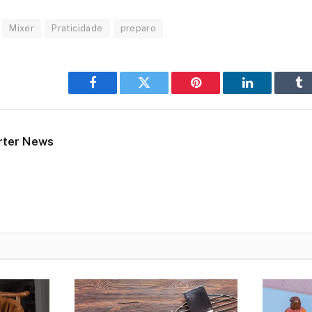
Mixer
Praticidade
preparo
Facebook
Twitter
Pinterest
LinkedIn
Tu
rter News