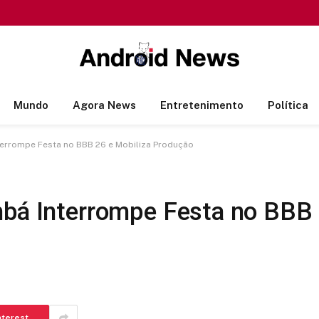
Mundo
Agora News
Entretenimento
Política
terrompe Festa no BBB 26 e Mobiliza Produção
mbá Interrompe Festa no BBB 
nterest