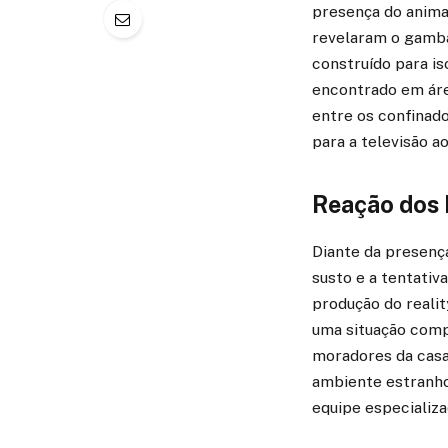
presença do anima
revelaram o gambá
construído para i
encontrado em área
entre os confinad
para a televisão ao
Reação dos 
Diante da presenç
susto e a tentativ
produção do realit
uma situação comp
moradores da casa
ambiente estranho
equipe especializ