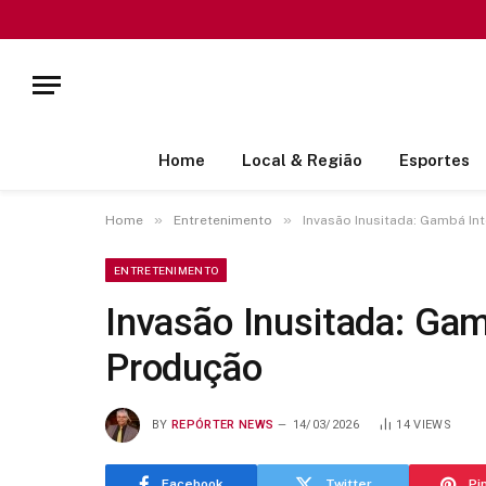
Home
Local & Região
Esportes
»
»
Home
Entretenimento
Invasão Inusitada: Gambá In
ENTRETENIMENTO
Invasão Inusitada: Ga
Produção
BY
REPÓRTER NEWS
14/03/2026
14
VIEWS
Facebook
Twitter
Pi