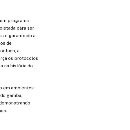
, um programa
ojetada para ser
as e garantindo a
tos de
ontudo, a
orça os protocolos
 na história do
mo em ambientes
a do gambá,
 demonstrando
esa.