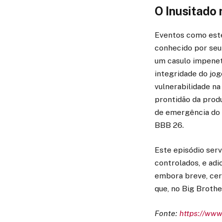
O Inusitado
Eventos como este
conhecido por seu
um casulo impenet
integridade do jo
vulnerabilidade n
prontidão da produ
de emergência do 
BBB 26.
Este episódio ser
controlados, e adi
embora breve, ce
que, no Big Broth
Fonte:
https://ww