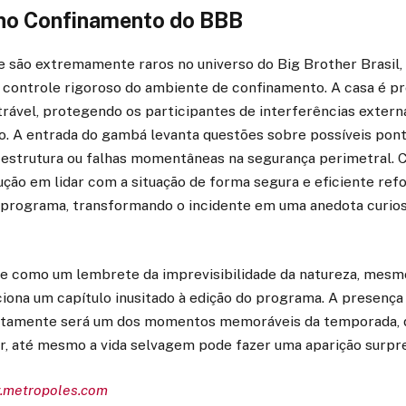
 no Confinamento do BBB
 são extremamente raros no universo do Big Brother Brasil
 controle rigoroso do ambiente de confinamento. A casa é pr
rável, protegendo os participantes de interferências extern
go. A entrada do gambá levanta questões sobre possíveis pon
a estrutura ou falhas momentâneas na segurança perimetral. C
ção em lidar com a situação de forma segura e eficiente ref
programa, transformando o incidente em uma anedota curiosa
ve como um lembrete da imprevisibilidade da natureza, mes
ciona um capítulo inusitado à edição do programa. A presenç
rtamente será um dos momentos memoráveis da temporada,
er, até mesmo a vida selvagem pode fazer uma aparição surpr
w.metropoles.com