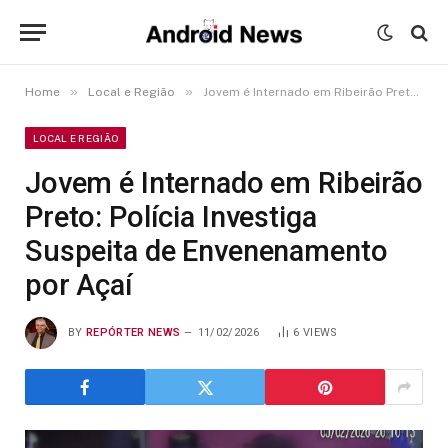
»
»
Home
Local e Região
Jovem é Internado em Ribeirão Preto: Polícia Investiga Suspeita de Envenenamento por Açaí
LOCAL E REGIÃO
Jovem é Internado em Ribeirão
Preto: Polícia Investiga
Suspeita de Envenenamento
por Açaí
BY
REPÓRTER NEWS
11/02/2026
6
VIEWS