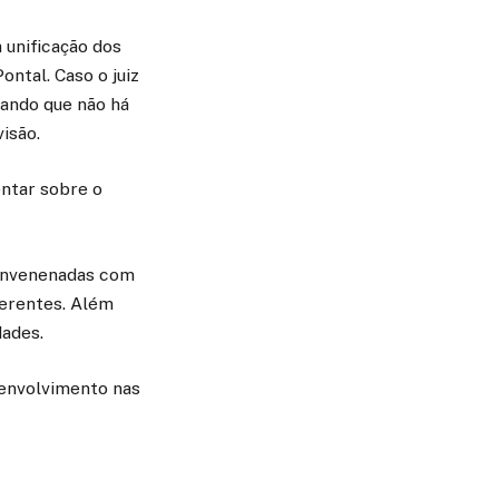
 unificação dos
ntal. Caso o juiz
tando que não há
isão.
entar sobre o
 envenenadas com
ferentes. Além
dades.
 envolvimento nas