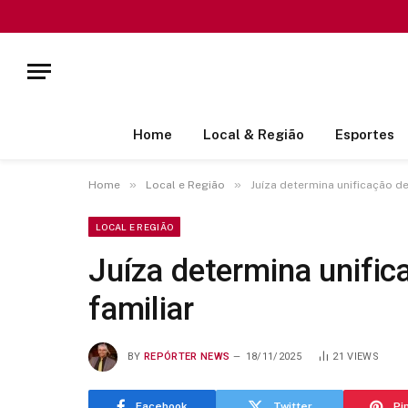
Home
Local & Região
Esportes
»
»
Home
Local e Região
Juíza determina unificação 
LOCAL E REGIÃO
Juíza determina unifi
familiar
BY
REPÓRTER NEWS
18/11/2025
21
VIEWS
Facebook
Twitter
Pi