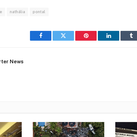
e
nathália
pontal
Facebook
Twitter
Pinterest
LinkedIn
Tu
rter News