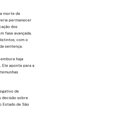
da morte de
everia permanecer
icação dos
em fase avançada.
istintos, com o
 da sentença.
, embora haja
 Ele aponta para a
estemunhas
negativo de
A decisão sobre
do Estado de São