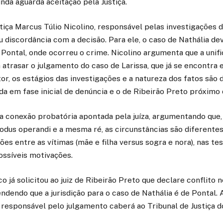
inda aguarda aceitação pela Justiça.
iça Marcus Túlio Nicolino, responsável pelas investigações 
u discordância com a decisão. Para ele, o caso de Nathália d
e Pontal, onde ocorreu o crime. Nicolino argumenta que a unif
atrasar o julgamento do caso de Larissa, que já se encontra 
, os estágios das investigações e a natureza dos fatos são d
da em fase inicial de denúncia e o de Ribeirão Preto próximo
 a conexão probatória apontada pela juíza, argumentando que
dus operandi e a mesma ré, as circunstâncias são diferentes.
ções entre as vítimas (mãe e filha versus sogra e nora), nas t
ossíveis motivações.
co já solicitou ao juiz de Ribeirão Preto que declare conflito 
dendo que a jurisdição para o caso de Nathália é de Pontal. 
 responsável pelo julgamento caberá ao Tribunal de Justiça 