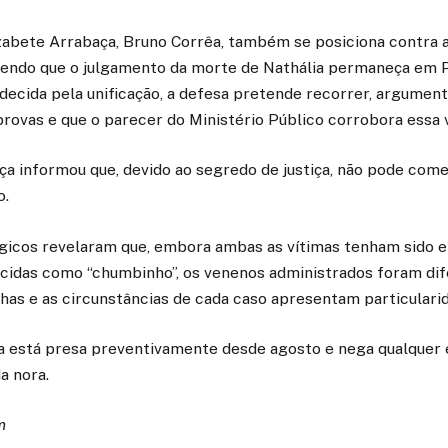
zabete Arrabaça, Bruno Corrêa, também se posiciona contra a
endo que o julgamento da morte de Nathália permaneça em Po
decida pela unificação, a defesa pretende recorrer, argumen
rovas e que o parecer do Ministério Público corrobora essa v
iça informou que, devido ao segredo de justiça, não pode com
o.
ógicos revelaram que, embora ambas as vítimas tenham sido
cidas como “chumbinho”, os venenos administrados foram di
has e as circunstâncias de cada caso apresentam particulari
a está presa preventivamente desde agosto e nega qualquer
a nora.
m