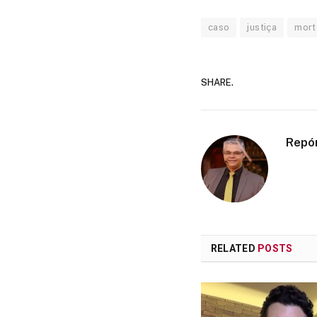
caso
justiça
mort
SHARE.
Repó
RELATED
POSTS