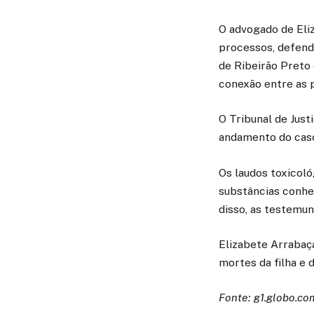
O advogado de Eli
processos, defend
de Ribeirão Preto 
conexão entre as p
O Tribunal de Just
andamento do cas
Os laudos toxicol
substâncias conhe
disso, as testemun
Elizabete Arrabaç
mortes da filha e d
Fonte: g1.globo.co