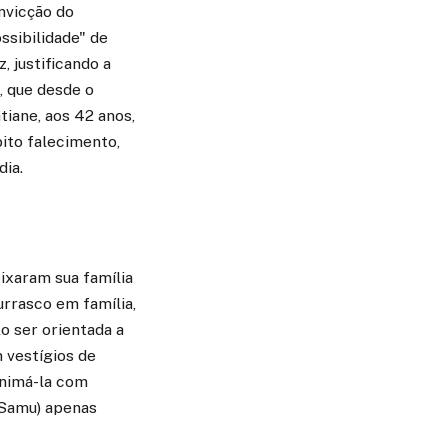
nvicção do
ssibilidade" de
, justificando a
, que desde o
iane, aos 42 anos,
ito falecimento,
dia.
ixaram sua família
urrasco em família,
o ser orientada a
 vestígios de
animá-la com
(Samu) apenas