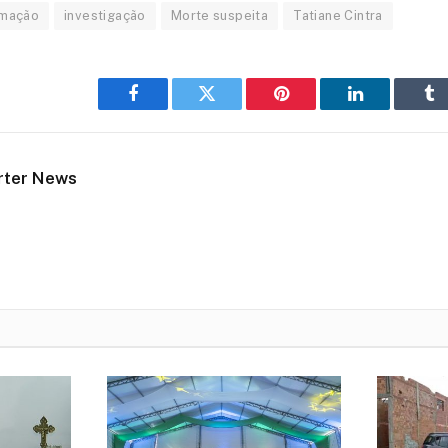
mação
investigação
Morte suspeita
Tatiane Cintra
Facebook
Twitter
Pinterest
LinkedIn
Tu
rter News