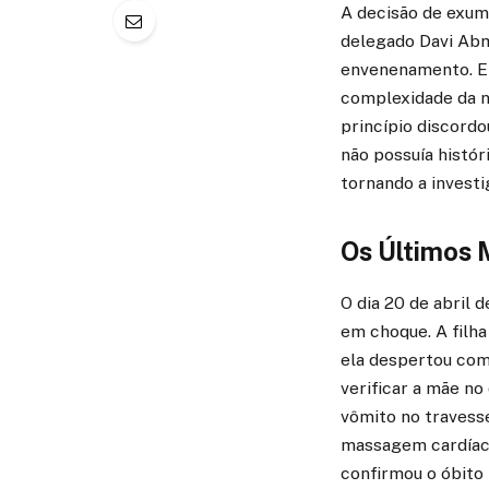
A decisão de exum
delegado Davi Abma
envenenamento. Ele
complexidade da no
princípio discord
não possuía histó
tornando a investi
Os Últimos 
O dia 20 de abril 
em choque. A filha
ela despertou com 
verificar a mãe no
vômito no travess
massagem cardíaca
confirmou o óbito 