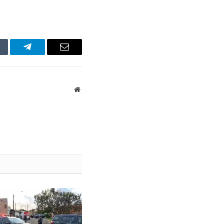
mblr
Telegram
Email
Website