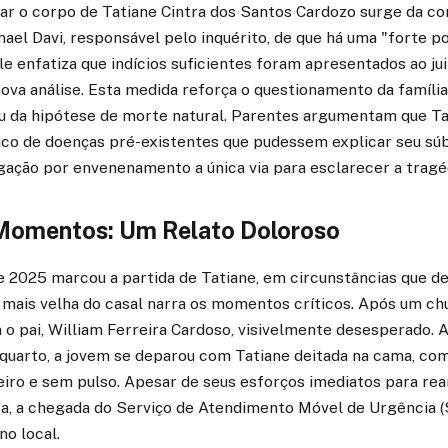
ar o corpo de Tatiane Cintra dos Santos Cardozo surge da co
el Davi, responsável pelo inquérito, de que há uma "forte po
 enfatiza que indícios suficientes foram apresentados ao juiz
va análise. Esta medida reforça o questionamento da família
ou da hipótese de morte natural. Parentes argumentam que Tat
rico de doenças pré-existentes que pudessem explicar seu súb
gação por envenenamento a única via para esclarecer a tragé
Momentos: Um Relato Doloroso
de 2025 marcou a partida de Tatiane, em circunstâncias que de
 mais velha do casal narra os momentos críticos. Após um ch
o pai, William Ferreira Cardoso, visivelmente desesperado. A
 quarto, a jovem se deparou com Tatiane deitada na cama, com
eiro e sem pulso. Apesar de seus esforços imediatos para re
, a chegada do Serviço de Atendimento Móvel de Urgência 
no local.