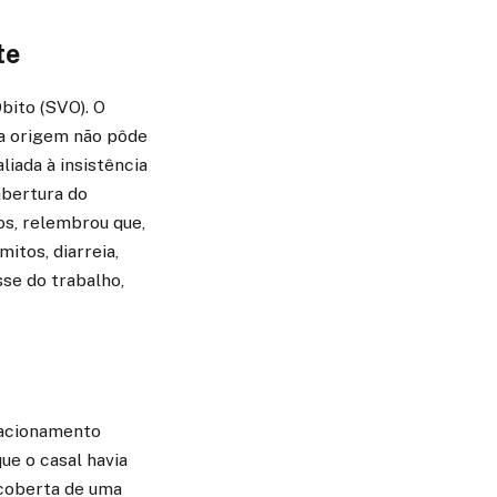
te
bito (SVO). O
ja origem não pôde
iada à insistência
abertura do
ros, relembrou que,
itos, diarreia,
sse do trabalho,
lacionamento
ue o casal havia
coberta de uma