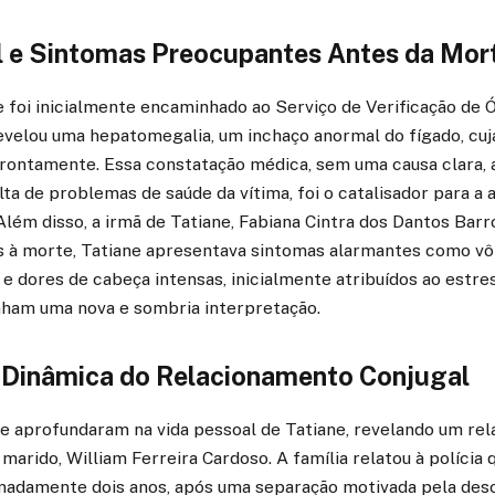
al e Sintomas Preocupantes Antes da Mor
 foi inicialmente encaminhado ao Serviço de Verificação de Ó
revelou uma hepatomegalia, um inchaço anormal do fígado, cu
ontamente. Essa constatação médica, sem uma causa clara, al
alta de problemas de saúde da vítima, foi o catalisador para a 
. Além disso, a irmã de Tatiane, Fabiana Cintra dos Dantos Bar
s à morte, Tatiane apresentava sintomas alarmantes como vôm
e dores de cabeça intensas, inicialmente atribuídos ao estre
ham uma nova e sombria interpretação.
Dinâmica do Relacionamento Conjugal
se aprofundaram na vida pessoal de Tatiane, revelando um re
arido, William Ferreira Cardoso. A família relatou à polícia q
madamente dois anos, após uma separação motivada pela des