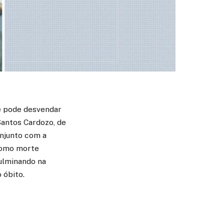
ue pode desvendar
Santos Cardozo, de
onjunto com a
 como morte
culminando na
 óbito.