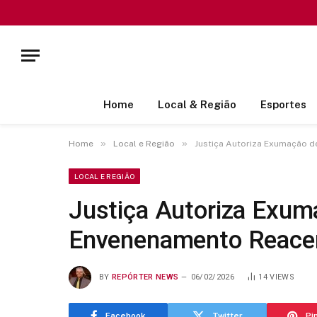
Home
Local & Região
Esportes
»
»
Home
Local e Região
Justiça Autoriza Exumação d
LOCAL E REGIÃO
Justiça Autoriza Exum
Envenenamento Reacen
BY
REPÓRTER NEWS
06/02/2026
14
VIEWS
Facebook
Twitter
Pi