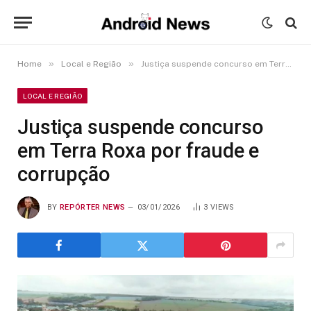
»
»
Home
Local e Região
Justiça suspende concurso em Terra Roxa por fraude e corrupção
LOCAL E REGIÃO
Justiça suspende concurso
em Terra Roxa por fraude e
corrupção
BY
REPÓRTER NEWS
03/01/2026
3
VIEWS