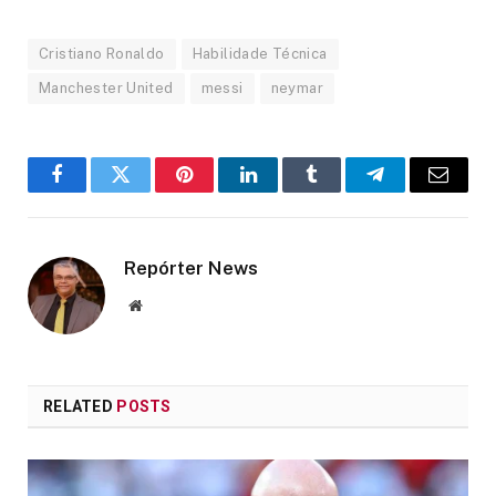
Cristiano Ronaldo
Habilidade Técnica
Manchester United
messi
neymar
Facebook
Twitter
Pinterest
LinkedIn
Tumblr
Telegram
Email
Repórter News
Website
RELATED
POSTS