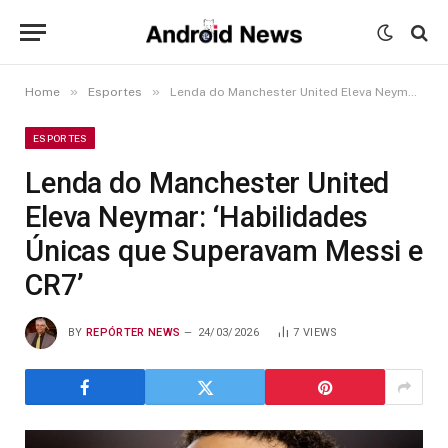
»
»
Home
Esportes
Lenda do Manchester United Eleva Neymar: ‘Habilidades Únicas que Superavam Messi e CR7’
ESPORTES
Lenda do Manchester United
Eleva Neymar: ‘Habilidades
Únicas que Superavam Messi e
CR7’
BY
REPÓRTER NEWS
24/03/2026
7
VIEWS