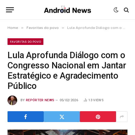
»
»
Home
Favoritas do povo
Lula Aprofunda Diálogo com o Congresso Nacional em Jantar Estratégico e Agradecimento Público
FAVORITAS DO POVO
Lula Aprofunda Diálogo com o
Congresso Nacional em Jantar
Estratégico e Agradecimento
Público
BY
REPÓRTER NEWS
05/02/2026
13
VIEWS