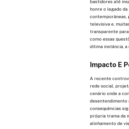
bastidores até in
honre o legado da
contemporâneas, p
televisiva e, mui
transparente para
como essas questõ
última instância, a
Impacto E P
A recente contrové
rede social, proj
cenário onde a com
desentendimento e
consequências sign
própria trama da n
alinhamento de vis