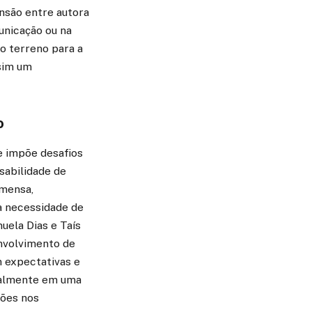
nsão entre autora
municação ou na
 o terreno para a
 sim um
o
e impõe desafios
nsabilidade de
imensa,
a necessidade de
uela Dias e Taís
envolvimento de
 expectativas e
cialmente em uma
sões nos