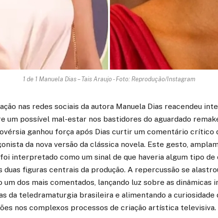
1 de 1 Manuela Dias – Tais Araujo - Foto: Reprodução/Instagram
ação nas redes sociais da autora Manuela Dias reacendeu int
e um possível mal-estar nos bastidores do aguardado remake
vérsia ganhou força após Dias curtir um comentário crítico d
gonista da nova versão da clássica novela. Este gesto, ampl
 foi interpretado como um sinal de que haveria algum tipo de
 duas figuras centrais da produção. A repercussão se alastr
o um dos mais comentados, lançando luz sobre as dinâmicas 
s da teledramaturgia brasileira e alimentando a curiosidade
ções nos complexos processos de criação artística televisiva.