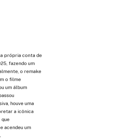
a própria conta de
2025, fazendo um
ralmente, o remake
m o filme
hou um álbum
passou
siva, houve uma
retar a icônica
, que
te acendeu um
.