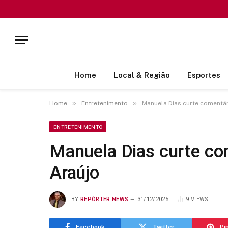
Home
Local & Região
Esportes
»
»
Home
Entretenimento
Manuela Dias curte comentár
ENTRETENIMENTO
Manuela Dias curte co
Araújo
BY
REPÓRTER NEWS
31/12/2025
9
VIEWS
Facebook
Twitter
Pi