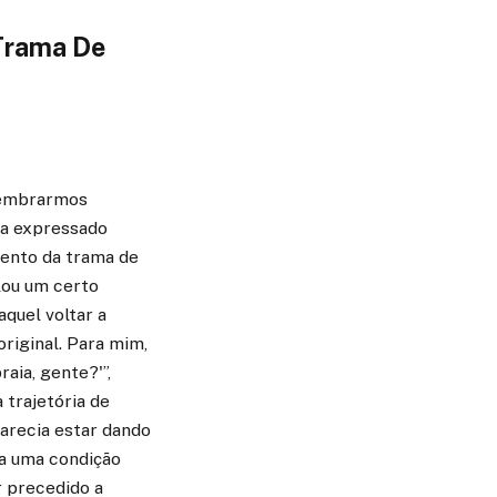
Trama De
elembrarmos
via expressado
ento da trama de
lou um certo
quel voltar a
riginal. Para mim,
raia, gente?'”,
 trajetória de
parecia estar dando
a uma condição
r precedido a