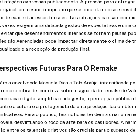
satisfações expressas publicamente. A pressão para entregar
 original, ao mesmo tempo em que se conecta com as sensibi
ode exacerbar essas tensões. Tais situações não são incomun
tas vezes, exigem uma delicada gestão de expectativas e uma 
 evitar que desentendimentos internos se tornem pautas púb
es são gerenciadas pode impactar diretamente o clima de tr
 qualidade e a recepção da produção final.
erspectivas Futuras Para O Remake
rsia envolvendo Manuela Dias e Taís Araújo, intensificada pe
eta uma sombra de incerteza sobre o aguardado remake de Va
unicação digital amplifica cada gesto, a percepção pública 
ntre a autora e a protagonista de uma produção tão emblem
ificativas. Para o público, tais notícias tendem a criar uma na
ovela, desvirtuando o foco da arte para os bastidores. A harm
ão entre os talentais criativos são cruciais para o sucesso de