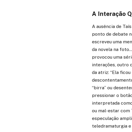
A Interação 
A ausência de Taí
ponto de debate n
escreveu uma mens
da novela na foto
provocou uma séri
interações, outro 
da atriz: “Ela fic
descontentamento 
“birra” ou desente
pressionar o botão
interpretada como 
ou mal-estar com 
especulação ampli
teledramaturgia e 