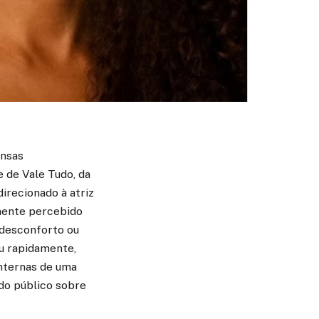
ensas
 de Vale Tudo, da
irecionado à atriz
amente percebido
 desconforto ou
ou rapidamente,
internas de uma
 do público sobre