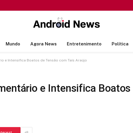
Mundo
Agora News
Entretenimento
Política
io e Intensifica Boatos de Tensão com Taís Araújo
mentário e Intensifica Boatos
nterest