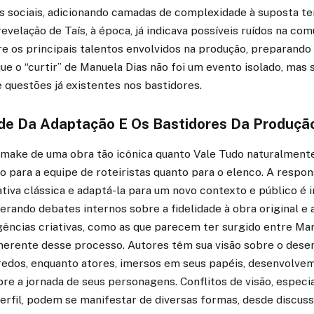
s sociais, adicionando camadas de complexidade à suposta te
revelação de Taís, à época, já indicava possíveis ruídos na co
tre os principais talentos envolvidos na produção, preparando
ue o “curtir” de Manuela Dias não foi um evento isolado, mas
questões já existentes nos bastidores.
de Da Adaptação E Os Bastidores Da Produçã
emake de uma obra tão icônica quanto Vale Tudo naturalment
nto para a equipe de roteiristas quanto para o elenco. A respo
ativa clássica e adaptá-la para um novo contexto e público é 
rando debates internos sobre a fidelidade à obra original e 
gências criativas, como as que parecem ter surgido entre Man
 inerente desse processo. Autores têm sua visão sobre o des
edos, enquanto atores, imersos em seus papéis, desenvolvem
e a jornada de seus personagens. Conflitos de visão, espe
erfil, podem se manifestar de diversas formas, desde discus