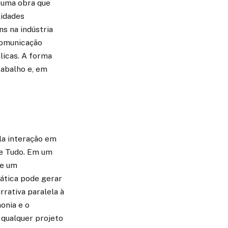
 uma obra que
lidades
s na indústria
comunicação
licas. A forma
abalho e, em
la interação em
le Tudo. Em um
de um
ática pode gerar
rrativa paralela à
onia e o
 qualquer projeto