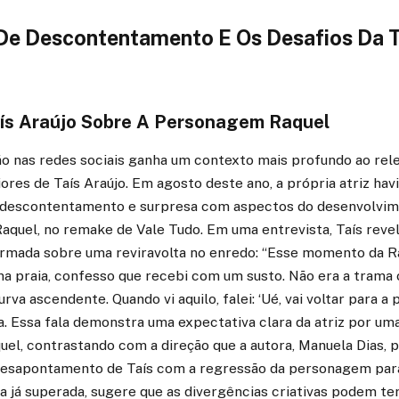
 De Descontentamento E Os Desafios Da 
aís Araújo Sobre A Personagem Raquel
ão nas redes sociais ganha um contexto mais profundo ao r
ores de Taís Araújo. Em agosto deste ano, a própria atriz ha
 descontentamento e surpresa com aspectos do desenvolvim
aquel, no remake de Vale Tudo. Em uma entrevista, Taís reve
ormada sobre uma reviravolta no enredo: “Esse momento da Ra
a praia, confesso que recebi com um susto. Não era a trama o
rva ascendente. Quando vi aquilo, falei: ‘Ué, vai voltar para a p
a. Essa fala demonstra uma expectativa clara da atriz por uma
el, contrastando com a direção que a autora, Manuela Dias, 
desapontamento de Taís com a regressão da personagem par
a já superada, sugere que as divergências criativas podem te