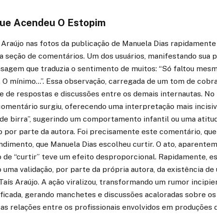
Que Acendeu O Estopim
s Araújo nas fotos da publicação de Manuela Dias rapidamente
a seção de comentários. Um dos usuários, manifestando sua 
agem que traduzia o sentimento de muitos: “Só faltou mesm
… O mínimo…”. Essa observação, carregada de um tom de cobra
e de respostas e discussões entre os demais internautas. No
comentário surgiu, oferecendo uma interpretação mais incisi
ou de birra”, sugerindo um comportamento infantil ou uma atitu
por parte da autora. Foi precisamente este comentário, que 
ndimento, que Manuela Dias escolheu curtir. O ato, aparente
 de “curtir” teve um efeito desproporcional. Rapidamente, es
uma validação, por parte da própria autora, da existência de 
Taís Araújo. A ação viralizou, transformando um rumor incipi
ficada, gerando manchetes e discussões acaloradas sobre os
as relações entre os profissionais envolvidos em produções 