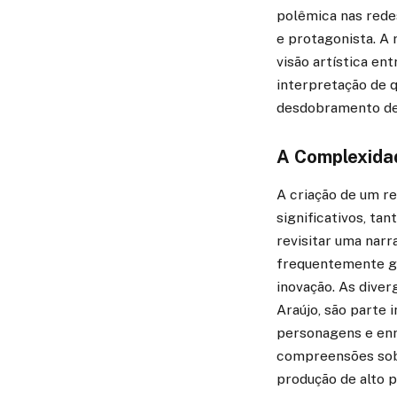
polêmica nas rede
e protagonista. A 
visão artística en
interpretação de q
desdobramento de 
A Complexida
A criação de um r
significativos, ta
revisitar uma narr
frequentemente ge
inovação. As diver
Araújo, são parte
personagens e enr
compreensões sobr
produção de alto p