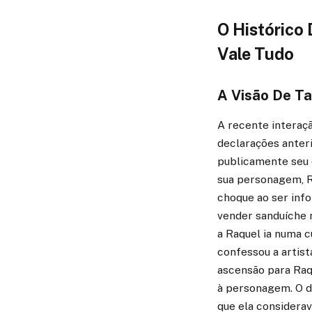
O Histórico
Vale Tudo
A Visão De T
A recente interaç
declarações anteri
publicamente seu
sua personagem, R
choque ao ser inf
vender sanduíche n
a Raquel ia numa cu
confessou a artist
ascensão para Raqu
à personagem. O 
que ela considerav