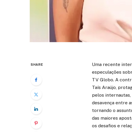
Uma recente inter
SHARE
especulações sobr
TV Globo. A contro
Taís Araújo, prota
pelos internautas,
desavença entre as
tornando o assunt
das maiores aposta
os desafios e rela