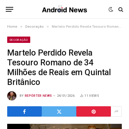
»
»
Home
Decoração
Martelo Perdido Revela Tesouro Romano de 34 Milhões de Reais em Quintal Britânico
DECORAÇÃO
Martelo Perdido Revela
Tesouro Romano de 34
Milhões de Reais em Quintal
Britânico
BY
REPÓRTER NEWS
24/01/2026
11
VIEWS