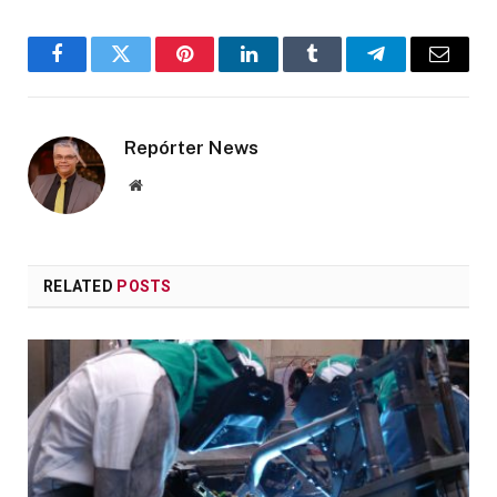
Facebook
Twitter
Pinterest
LinkedIn
Tumblr
Telegram
Email
Repórter News
Website
RELATED
POSTS