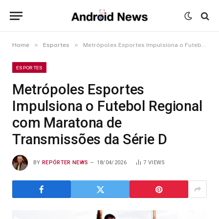
»
»
Home
Esportes
Metrópoles Esportes Impulsiona o Futebol Regional com Maratona de Transmissões da Série D
ESPORTES
Metrópoles Esportes
Impulsiona o Futebol Regional
com Maratona de
Transmissões da Série D
BY
REPÓRTER NEWS
18/04/2026
7
VIEWS