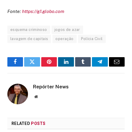
Fonte:
https://g1.globo.com
esquema criminoso
jogos de azar
lavagem de capitais
operação
Polícia Civil
Facebook
Twitter
Pinterest
LinkedIn
Tumblr
Telegram
Email
Repórter News
Website
RELATED
POSTS