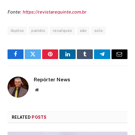
Fonte:
https://revistarequinte.com.br
duplos
painéis
recalques
são
solo
Facebook
Twitter
Pinterest
LinkedIn
Tumblr
Telegram
Email
Repórter News
Website
RELATED
POSTS