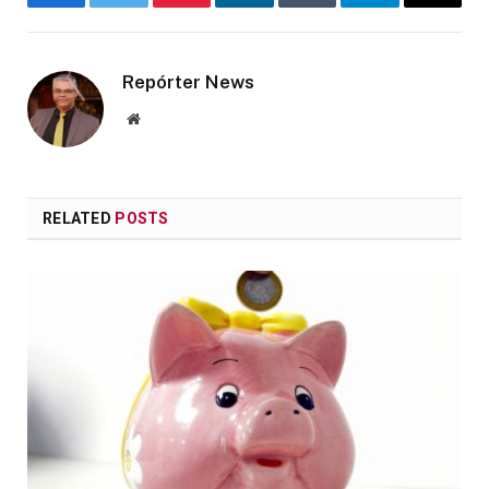
Facebook
Twitter
Pinterest
LinkedIn
Tumblr
Telegram
Email
Repórter News
Website
RELATED
POSTS