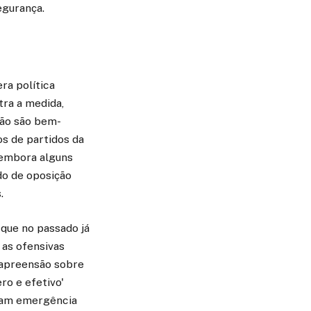
egurança.
ra política
tra a medida,
não são bem-
os de partidos da
, embora alguns
do de oposição
.
que no passado já
 as ofensivas
 apreensão sobre
ro e efetivo'
aram emergência