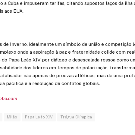
o a Cuba e impuseram tarifas, citando supostos laços da ilh
is aos EUA.
s de Inverno, idealmente um símbolo de união e competição l
plexo onde a aspiração à paz e fraternidade colide com real
o do Papa Leão XIV por diálogo e desescalada ressoa como 
sabilidade dos líderes em tempos de polarização, transform
atalisador não apenas de proezas atléticas, mas de uma prof
ia pacífica e a resolução de conflitos globais.
lobo.com
Milão
Papa Leão XIV
Trégua Olímpica