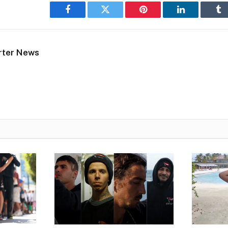
Facebook
Twitter
Pinterest
LinkedIn
Tu
rter News