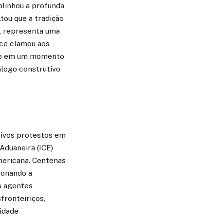
blinhou a profunda
tou que a tradição
s, representa uma
ice clamou aos
ião em um momento
álogo construtivo
tivos protestos em
Aduaneira (ICE)
mericana. Centenas
ionando a
s agentes
fronteiriços,
nidade