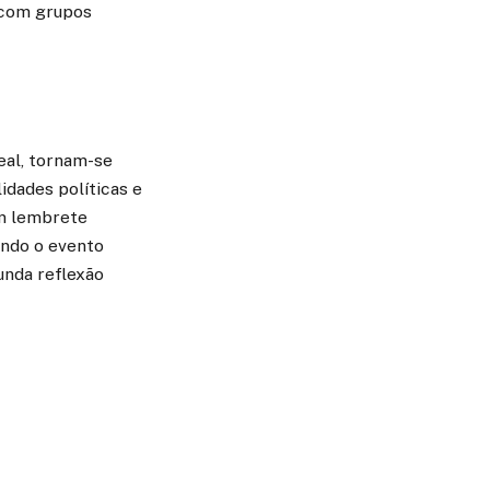
a com grupos
eal, tornam-se
idades políticas e
um lembrete
ando o evento
unda reflexão