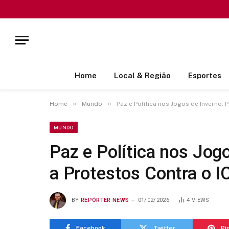
Home
Local & Região
Esportes
»
»
Home
Mundo
Paz e Política nos Jogos de Inverno:
MUNDO
Paz e Política nos Jog
a Protestos Contra o 
BY
REPÓRTER NEWS
01/02/2026
4
VIEWS
Facebook
Twitter
Pi