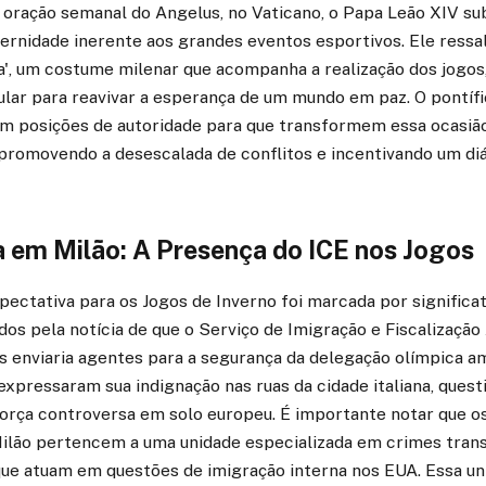
 oração semanal do Angelus, no Vaticano, o Papa Leão XIV su
rnidade inerente aos grandes eventos esportivos. Ele ressal
ca', um costume milenar que acompanha a realização dos jogo
ular para reavivar a esperança de um mundo em paz. O pontíf
 em posições de autoridade para que transformem essa ocas
 promovendo a desescalada de conflitos e incentivando um di
a em Milão: A Presença do ICE nos Jogos
pectativa para os Jogos de Inverno foi marcada por significa
os pela notícia de que o Serviço de Imigração e Fiscalização 
s enviaria agentes para a segurança da delegação olímpica a
xpressaram sua indignação nas ruas da cidade italiana, quest
orça controversa em solo europeu. É importante notar que o
ilão pertencem a uma unidade especializada em crimes trans
 que atuam em questões de imigração interna nos EUA. Essa u