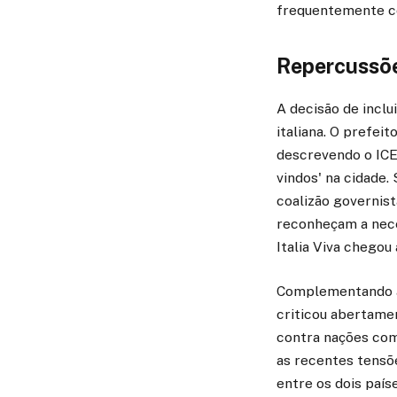
frequentemente co
Repercussõe
A decisão de inclu
italiana. O prefei
descrevendo o ICE
vindos' na cidade.
coalizão governist
reconheçam a nece
Italia Viva chegou
Complementando as
criticou abertamen
contra nações com
as recentes tensõe
entre os dois paí