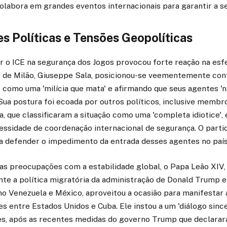
labora em grandes eventos internacionais para garantir a s
s Políticas e Tensões Geopolíticas
ir o ICE na segurança dos Jogos provocou forte reação na esfe
to de Milão, Giuseppe Sala, posicionou-se veementemente con
 como uma 'milícia que mata' e afirmando que seus agentes '
 Sua postura foi ecoada por outros políticos, inclusive membr
a, que classificaram a situação como uma 'completa idiotice'
ssidade de coordenação internacional de segurança. O parti
 a defender o impedimento da entrada desses agentes no país
 preocupações com a estabilidade global, o Papa Leão XIV, 
te a política migratória da administração de Donald Trump e
o Venezuela e México, aproveitou a ocasião para manifestar
s entre Estados Unidos e Cuba. Ele instou a um 'diálogo since
ses, após as recentes medidas do governo Trump que declar