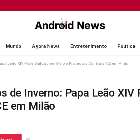
Mundo
Agora News
Entretenimento
Política
 Papa Leão XIV Pede Diálogo em Meio a Protestos Contra o ICE em Milão
os de Inverno: Papa Leão XIV
ICE em Milão
nterest