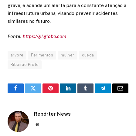
grave, e acende um alerta para a constante atenção à
infraestrutura urbana, visando prevenir acidentes
similares no futuro.
Fonte:
https://g1.globo.com
árvore
Ferimentos
mulher
queda
Ribeirão Preto
Facebook
Twitter
Pinterest
LinkedIn
Tumblr
Telegram
Email
Repórter News
Website