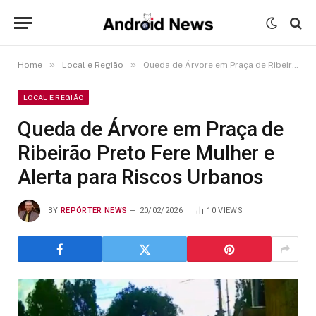
»
»
Home
Local e Região
Queda de Árvore em Praça de Ribeirão Preto Fere Mulher e Alerta para Riscos Urbanos
LOCAL E REGIÃO
Queda de Árvore em Praça de
Ribeirão Preto Fere Mulher e
Alerta para Riscos Urbanos
BY
REPÓRTER NEWS
20/02/2026
10
VIEWS