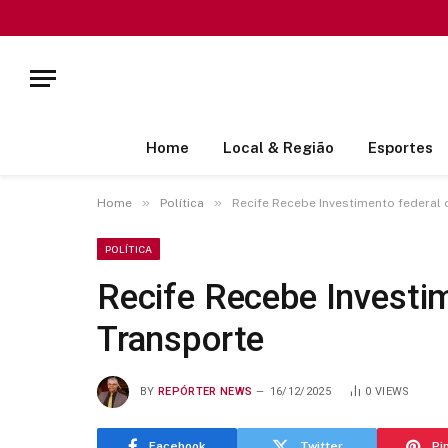
Home
Local & Região
Esportes
»
»
Home
Política
Recife Recebe Investimento federal
POLÍTICA
Recife Recebe Investim
Transporte
BY
REPÓRTER NEWS
16/12/2025
0
VIEWS
Facebook
Twitter
Pi