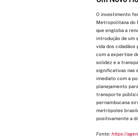
O investimento fe
Metropolitana do R
que engloba a reno
introdução de um s
vida dos cidadãos
com a expertise d
solidez e a trans
significativas na
imediato com a pop
planejamento para
transporte públic
pernambucana sirva
metrópoles brasil
positivamente a d
Fonte:
https://agen