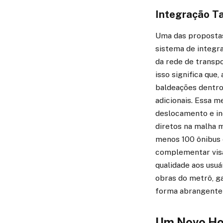
Integração Ta
Uma das propostas
sistema de integra
da rede de transpo
isso significa que
baldeações dentro
adicionais. Essa m
deslocamento e in
diretos na malha m
menos 100 ônibus 
complementar visa
qualidade aos usu
obras do metrô, g
forma abrangente
Um Novo Hor