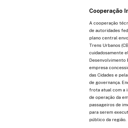
Cooperação In
A cooperação técn
de autoridades fed
plano central envo
Trens Urbanos (CB
cuidadosamente el
Desenvolvimento Ec
empresa concessio
das Cidades e pela
de governança. Enq
frota atual com a 
de operação da em
passageiros de ime
para serem execut
público da região.