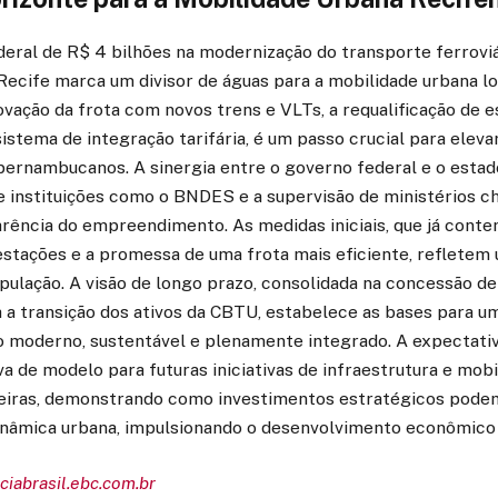
deral de R$ 4 bilhões na modernização do transporte ferrovi
ecife marca um divisor de águas para a mobilidade urbana loc
vação da frota com novos trens e VLTs, a requalificação de e
istema de integração tarifária, é um passo crucial para eleva
 pernambucanos. A sinergia entre o governo federal e o esta
e instituições como o BNDES e a supervisão de ministérios ch
parência do empreendimento. As medidas iniciais, que já con
s estações e a promessa de uma frota mais eficiente, reflet
ulação. A visão de longo prazo, consolidada na concessão de
 a transição dos ativos da CBTU, estabelece as bases para u
o moderno, sustentável e plenamente integrado. A expectativa
 de modelo para futuras iniciativas de infraestrutura e mob
eiras, demonstrando como investimentos estratégicos pode
inâmica urbana, impulsionando o desenvolvimento econômico e
ciabrasil.ebc.com.br