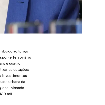
tribuído ao longo
sporte ferroviário
ens e quatro
alizar as estações
de Investimentos
dade urbana da
ional, visando
 180 mil