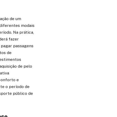
tação de um
 diferentes modais
ríodo. Na prática,
derá fazer
e pagar passagens
stos de
vestimentos
aquisição de pelo
ativa
conforto e
te o período de
sporte público de
nse