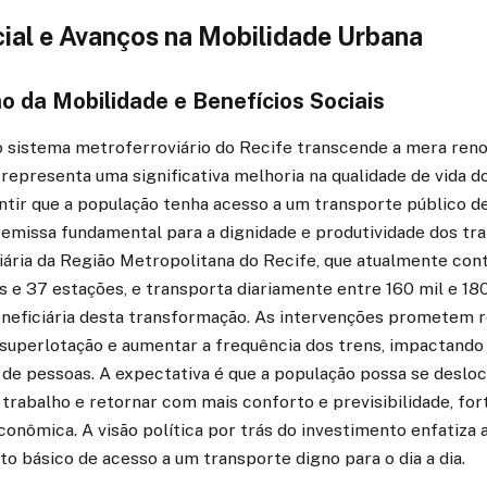
ial e Avanços na Mobilidade Urbana
 da Mobilidade e Benefícios Sociais
 sistema metroferroviário do Recife transcende a mera ren
a representa uma significativa melhoria na qualidade de vida d
rantir que a população tenha acesso a um transporte público d
remissa fundamental para a dignidade e produtividade dos tr
ária da Região Metropolitana do Recife, que atualmente con
has e 37 estações, e transporta diariamente entre 160 mil e 18
beneficiária desta transformação. As intervenções prometem 
a superlotação e aumentar a frequência dos trens, impactando
 de pessoas. A expectativa é que a população possa se desloc
 trabalho e retornar com mais conforto e previsibilidade, fo
econômica. A visão política por trás do investimento enfatiza 
to básico de acesso a um transporte digno para o dia a dia.