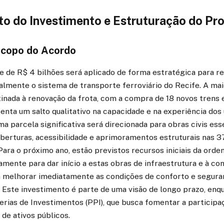
o do Investimento e Estruturação do Pro
scopo do Acordo
 de R$ 4 bilhões será aplicado de forma estratégica para rea
almente o sistema de transporte ferroviário do Recife. A mai
tinada à renovação da frota, com a compra de 18 novos trens
enta um salto qualitativo na capacidade e na experiência dos 
a parcela significativa será direcionada para obras civis esse
berturas, acessibilidade e aprimoramentos estruturais nas 3
ara o próximo ano, estão previstos recursos iniciais da ord
amente para dar início a estas obras de infraestrutura e à co
m melhorar imediatamente as condições de conforto e segura
 Este investimento é parte de uma visão de longo prazo, enq
rias de Investimentos (PPI), que busca fomentar a participa
de ativos públicos.