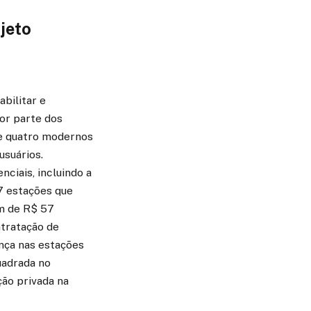
jeto
bilitar e
or parte dos
 e quatro modernos
usuários.
nciais, incluindo a
7 estações que
em de R$ 57
ntratação de
nça nas estações
uadrada no
ção privada na