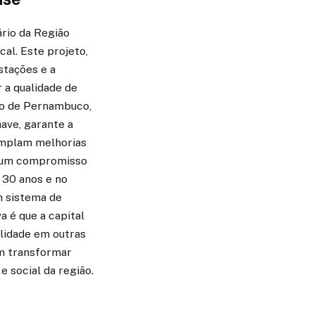
ário da Região
al. Este projeto,
stações e a
r a qualidade de
do de Pernambuco,
ave, garante a
templam melhorias
em um compromisso
 30 anos e no
m sistema de
 é que a capital
ilidade em outras
m transformar
 social da região.