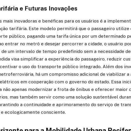
rifária e Futuras Inovações
 mais inovadoras e benéficas para os usuários é a implemen
ção tarifária. Este modelo permitirá que o passageiro utilize
rte público, pagando uma tarifa única por um determinado pe
, ao entrar no metrô e desejar percorrer a cidade, o usuário po
 de um intervalo de tempo predefinido sem a necessidade d
edida visa simplificar a experiência do passageiro, reduzir cu
centivar o uso do transporte público integrado. Além dos in
etroferroviária, há um compromisso adicional de viabilizar a 
elétricos em cooperação com o governo do estado. Essa inici
 não apenas modernizar a frota de ônibus e oferecer maior 
ários, mas também servir como uma solução sustentável duran
arantindo a continuidade e aprimoramento do serviço de tran
 e ecologicamente consciente.
izonte para a Mobilidade Urbana Recife