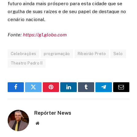
futuro ainda mais próspero para esta cidade que se
orgulha de suas raízes e de seu papel de destaque no
cenário nacional.
Fonte:
https://g1.globo.com
Celebrações
programação
Ribeirão Preto
Selo
Theatro Pedro II
Facebook
Twitter
Pinterest
LinkedIn
Tumblr
Telegram
Email
Repórter News
Website