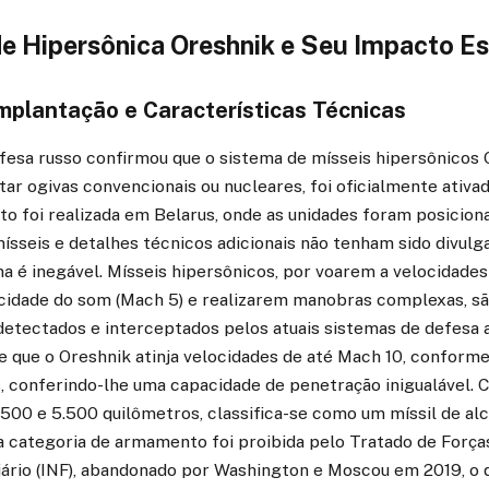
e Hipersônica Oreshnik e Seu Impacto Es
mplantação e Características Técnicas
efesa russo confirmou que o sistema de mísseis hipersônicos
ar ogivas convencionais ou nucleares, foi oficialmente ativa
o foi realizada em Belarus, onde as unidades foram posicion
sseis e detalhes técnicos adicionais não tenham sido divulga
a é inegável. Mísseis hipersônicos, por voarem a velocidades
ocidade do som (Mach 5) e realizarem manobras complexas, 
detectados e interceptados pelos atuais sistemas de defesa a
e que o Oreshnik atinja velocidades de até Mach 10, conform
s, conferindo-lhe uma capacidade de penetração inigualável.
500 e 5.500 quilômetros, classifica-se como um míssil de al
ta categoria de armamento foi proibida pelo Tratado de Força
ário (INF), abandonado por Washington e Moscou em 2019, o q