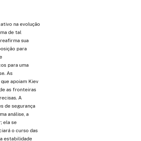
ativo na evolução
rma de tal
 reafirma sua
posição para
e
cos para uma
se. As
N que apoiam Kiev
de as fronteiras
recisas. A
es de segurança
ma análise, a
; ela se
iará o curso das
a estabilidade