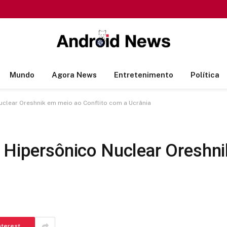
Mundo
Agora News
Entretenimento
Política
uclear Oreshnik em meio ao Conflito com a Ucrânia
 Hipersônico Nuclear Oreshni
nterest