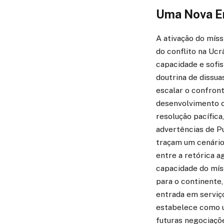
Uma Nova Er
A ativação do míss
do conflito na Ucr
capacidade e sofis
doutrina de dissua
escalar o confront
desenvolvimento c
resolução pacífica
advertências de P
traçam um cenário 
entre a retórica a
capacidade do mís
para o continente,
entrada em serviço
estabelece como u
futuras negociaçõe