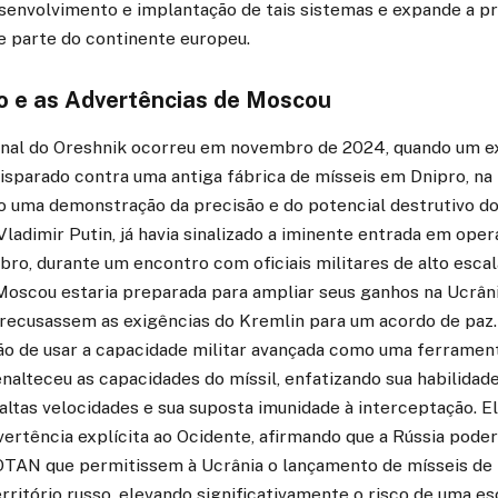
senvolvimento e implantação de tais sistemas e expande a pr
e parte do continente europeu.
o e as Advertências de Moscou
onal do Oreshnik ocorreu em novembro de 2024, quando um 
isparado contra uma antiga fábrica de mísseis em Dnipro, na 
o uma demonstração da precisão e do potencial destrutivo do
Vladimir Putin, já havia sinalizado a iminente entrada em ope
bro, durante um encontro com oficiais militares de alto escal
 Moscou estaria preparada para ampliar seus ganhos na Ucrâni
s recusassem as exigências do Kremlin para um acordo de paz.
ção de usar a capacidade militar avançada como uma ferramen
nalteceu as capacidades do míssil, enfatizando sua habilidad
 altas velocidades e sua suposta imunidade à interceptação.
ertência explícita ao Ocidente, afirmando que a Rússia poder
OTAN que permitissem à Ucrânia o lançamento de mísseis de
rritório russo, elevando significativamente o risco de uma es