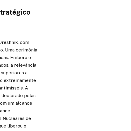
tratégico
 Oreshnik, com
do. Uma cerimônia
adas. Embora o
dos, a relevância
 superiores a
são extremamente
ntimísseis. A
e declarado pelas
 Com um alcance
cance
s Nucleares de
ue liberou o