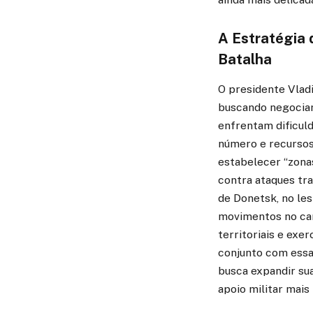
A Estratégia 
Batalha
O presidente Vlad
buscando negociar 
enfrentam dificul
número e recursos.
estabelecer “zonas
contra ataques tr
de Donetsk, no les
movimentos no cam
territoriais e exe
conjunto com essas
busca expandir sua
apoio militar mais