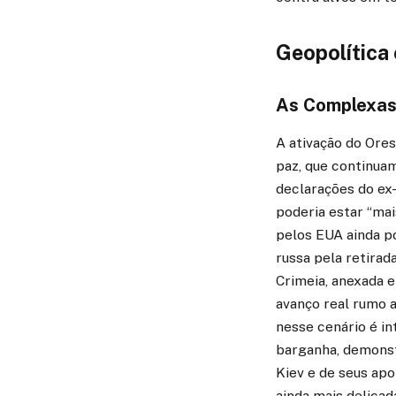
Geopolítica 
As Complexas
A ativação do Ore
paz, que continua
declarações do ex
poderia estar “ma
pelos EUA ainda po
russa pela retirad
Crimeia, anexada 
avanço real rumo a
nesse cenário é i
barganha, demonst
Kiev e de seus apo
ainda mais delicad