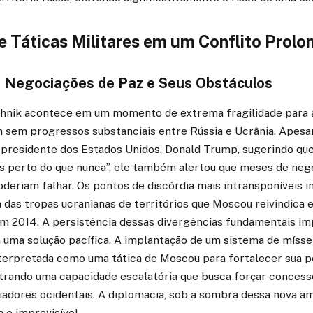
e Táticas Militares em um Conflito Prol
 Negociações de Paz e Seus Obstáculos
shnik acontece em um momento de extrema fragilidade para 
m sem progressos substanciais entre Rússia e Ucrânia. Apesa
-presidente dos Estados Unidos, Donald Trump, sugerindo qu
is perto do que nunca”, ele também alertou que meses de neg
deriam falhar. Os pontos de discórdia mais intransponíveis i
a das tropas ucranianas de territórios que Moscou reivindica e
em 2014. A persistência dessas divergências fundamentais i
 uma solução pacífica. A implantação de um sistema de mísse
nterpretada como uma tática de Moscou para fortalecer sua p
rando uma capacidade escalatória que busca forçar concess
iadores ocidentais. A diplomacia, sob a sombra dessa nova a
a e imprevisível.