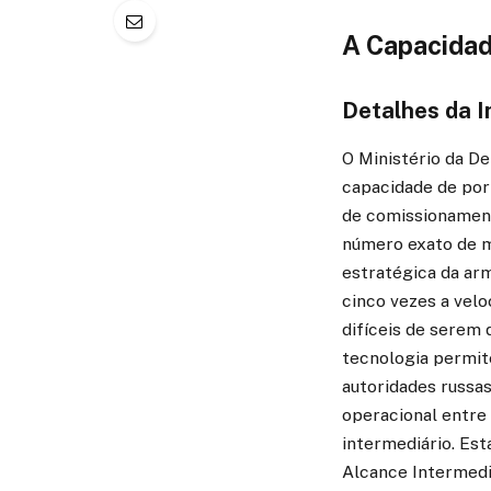
A Capacidad
Detalhes da I
O Ministério da D
capacidade de port
de comissionament
número exato de mí
estratégica da arm
cinco vezes a vel
difíceis de serem 
tecnologia permit
autoridades russa
operacional entre 
intermediário. Es
Alcance Intermedi