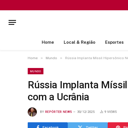
Home
Local & Região
Esportes
»
»
Home
Mundo
Rússia Implanta Míssil Hipersônico N
MUNDO
Rússia Implanta Míssil
com a Ucrânia
BY
REPÓRTER NEWS
30/12/2025
9
VIEWS
Facebook
Twitter
Pi