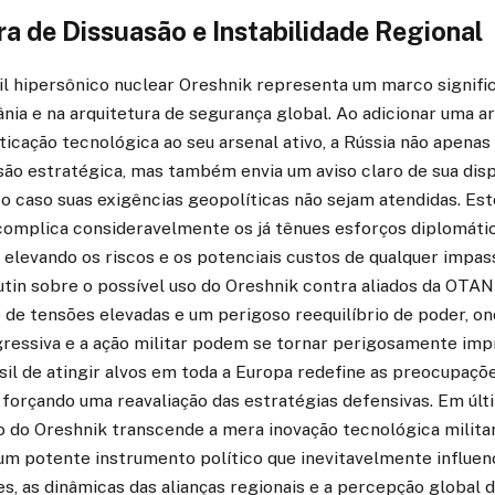
a de Dissuasão e Instabilidade Regional
il hipersônico nuclear Oreshnik representa um marco signific
ânia e na arquitetura de segurança global. Ao adicionar uma a
ticação tecnológica ao seu arsenal ativo, a Rússia não apenas
são estratégica, mas também envia um aviso claro de sua dis
o caso suas exigências geopolíticas não sejam atendidas. Est
omplica consideravelmente os já tênues esforços diplomáti
, elevando os riscos e os potenciais custos de qualquer impas
utin sobre o possível uso do Oreshnik contra aliados da OTA
de tensões elevadas e um perigoso reequilíbrio de poder, on
gressiva e a ação militar podem se tornar perigosamente imp
sil de atingir alvos em toda a Europa redefine as preocupaçõ
 forçando uma reavaliação das estratégias defensivas. Em últi
 do Oreshnik transcende a mera inovação tecnológica militar
m potente instrumento político que inevitavelmente influenc
s, as dinâmicas das alianças regionais e a percepção global d