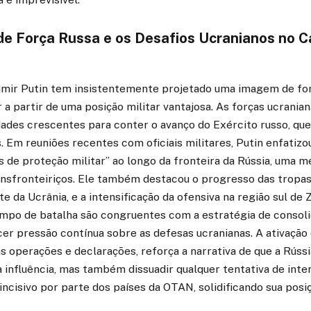
de Força Russa e os Desafios Ucranianos no 
imir Putin tem insistentemente projetado uma imagem de for
a partir de uma posição militar vantajosa. As forças ucraniana
dades crescentes para conter o avanço do Exército russo, que
 Em reuniões recentes com oficiais militares, Putin enfatizo
 de proteção militar” ao longo da fronteira da Rússia, uma m
ansfronteiriços. Ele também destacou o progresso das tropas
te da Ucrânia, e a intensificação da ofensiva na região sul de 
po de batalha são congruentes com a estratégia de consol
rcer pressão contínua sobre as defesas ucranianas. A ativação
 operações e declarações, reforça a narrativa de que a Rúss
 influência, mas também dissuadir qualquer tentativa de inte
 incisivo por parte dos países da OTAN, solidificando sua posiç