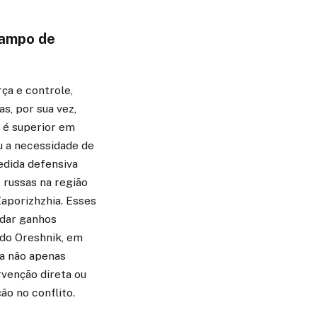
Campo de
ça e controle,
s, por sua vez,
 é superior em
u a necessidade de
edida defensiva
 russas na região
Zaporizhzhia. Esses
idar ganhos
 do Oreshnik, em
ia não apenas
rvenção direta ou
ão no conflito.