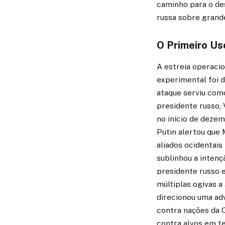
caminho para o de
russa sobre grand
O Primeiro Us
A estreia operaci
experimental foi d
ataque serviu com
presidente russo, 
no início de dezem
Putin alertou que
aliados ocidentai
sublinhou a inten
presidente russo e
múltiplas ogivas a
direcionou uma adv
contra nações da 
contra alvos em te