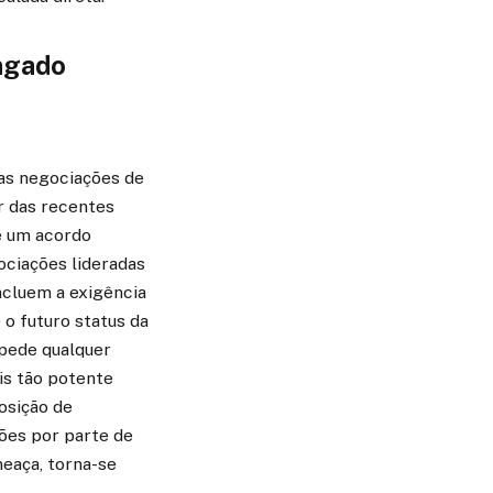
ongado
as negociações de
r das recentes
e um acordo
ociações lideradas
ncluem a exigência
 o futuro status da
mpede qualquer
is tão potente
osição de
ões por parte de
meaça, torna-se