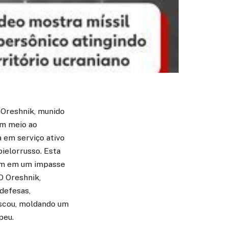
 Oreshnik, munido
em meio ao
a em serviço ativo
bielorrusso. Esta
cem em um impasse
O Oreshnik,
defesas,
oscou, moldando um
peu.