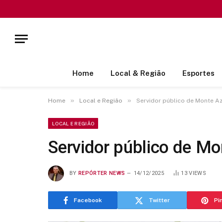
Home
Local & Região
Esportes
»
»
Home
Local e Região
Servidor público de Monte Az
LOCAL E REGIÃO
Servidor público de Mo
BY
REPÓRTER NEWS
14/12/2025
13
VIEWS
Facebook
Twitter
Pi