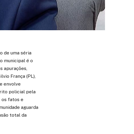
ro de uma séria
o municipal é o
s apurações,
lvio França (PL),
ue envolve
ito policial pela
 os fatos e
comunidade aguarda
são total da