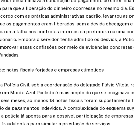
rvidor encaminhava a solicitação de pagamento ao setor fina
 para que a liberação do dinheiro ocorresse no mesmo dia. Es
ordo com as práticas administrativas padrão, levantou as pr
que os pagamentos eram liberados, sem a devida checagem e 
dica uma falha nos controles internos da prefeitura ou uma con
ionário. Embora o servidor tenha admitido os desvios, a Políci
mprovar essas confissões por meio de evidências concretas 
fundadas.
de: notas fiscais forjadas e empresas cúmplices
a Polícia Civil, sob a coordenação do delegado Flávio Vilela, 
 em Monte Azul Paulista é mais amplo do que se imaginava i
 seis meses, ao menos 18 notas fiscais foram supostamente f
ração de pagamentos indevidos. A complexidade do esquema sug
e a polícia já aponta para a possível participação de empresa
 fraudulentas para simular a prestação de serviços.