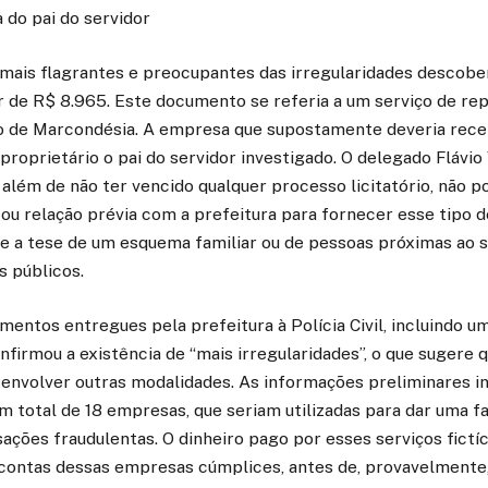
 do pai do servidor
ais flagrantes e preocupantes das irregularidades descobe
or de R$ 8.965. Este documento se referia a um serviço de rep
ito de Marcondésia. A empresa que supostamente deveria rece
roprietário o pai do servidor investigado. O delegado Flávio 
além de não ter vencido qualquer processo licitatório, não p
 ou relação prévia com a prefeitura para fornecer esse tipo d
ce a tese de um esquema familiar ou de pessoas próximas ao s
s públicos.
mentos entregues pela prefeitura à Polícia Civil, incluindo u
nfirmou a existência de “mais irregularidades”, o que sugere 
 envolver outras modalidades. As informações preliminares i
m total de 18 empresas, que seriam utilizadas para dar uma f
sações fraudulentas. O dinheiro pago por esses serviços fictíc
 contas dessas empresas cúmplices, antes de, provavelmente,