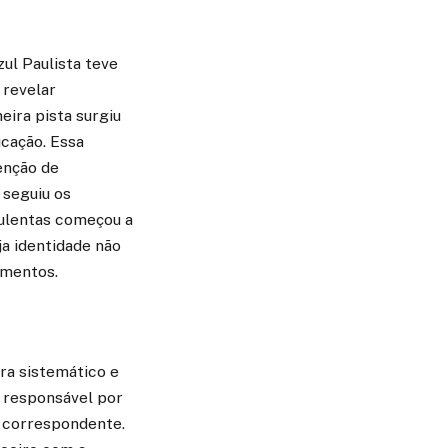
ul Paulista teve
 revelar
eira pista surgiu
ucação. Essa
enção de
 seguiu os
dulentas começou a
a identidade não
amentos.
ra sistemático e
o responsável por
r correspondente.