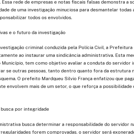
 Essa rede de empresas e notas fiscais falsas demonstra a so
idade de uma investigação minuciosa para desmantelar todas 
ponsabilizar todos os envolvidos.
vas e o futuro da investigação
vestigação criminal conduzida pela Polícia Civil, a Prefeitur
tamente ao instaurar uma sindicância administrativa. Esta med
do Município, tem como objetivo avaliar a conduta do servidor 
ar se outras pessoas, tanto dentro quanto fora da estrutura 
squema. O prefeito Mardqueu Silvio França enfatizou que pa
e envolvem mais de um setor, o que reforça a possibilidade 
 busca por integridade
nistrativa busca determinar a responsabilidade do servidor n
irregularidades forem comprovadas, o servidor será exonerad