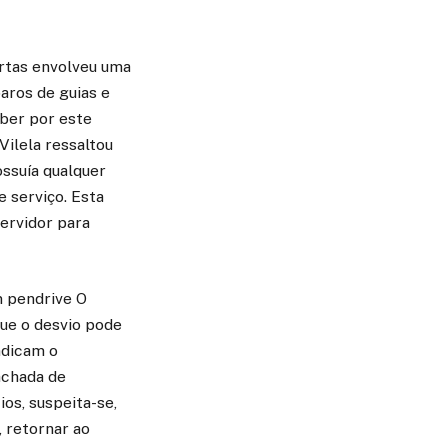
rtas envolveu uma
aros de guias e
ber por este
Vilela ressaltou
ossuía qualquer
e serviço. Esta
ervidor para
m pendrive O
que o desvio pode
ndicam o
achada de
ios, suspeita-se,
 retornar ao