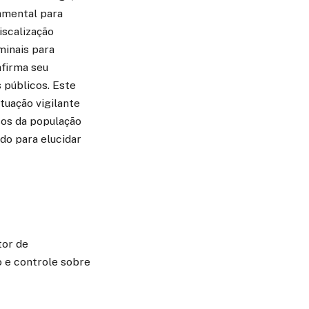
damental para
iscalização
minais para
afirma seu
 públicos. Este
tuação vigilante
sos da população
do para elucidar
tor de
o e controle sobre