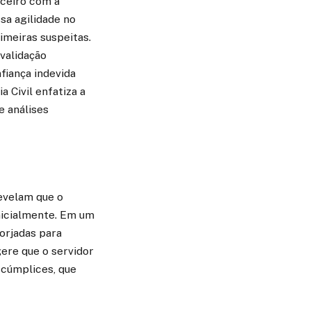
nceiro com a
sa agilidade no
imeiras suspeitas.
validação
fiança indevida
a Civil enfatiza a
e análises
revelam que o
nicialmente. Em um
orjadas para
ere que o servidor
s cúmplices, que