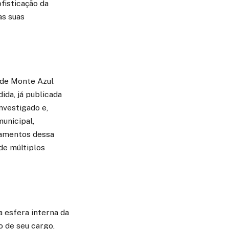
fisticação da
as suas
a de Monte Azul
ida, já publicada
investigado e,
municipal,
gamentos dessa
de múltiplos
a esfera interna da
o de seu cargo,