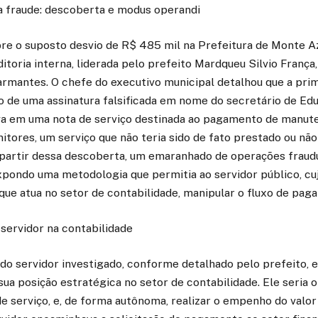
a fraude: descoberta e modus operandi
re o suposto desvio de R$ 485 mil na Prefeitura de Monte Az
ditoria interna, liderada pelo prefeito Mardqueu Silvio França,
armantes. O chefe do executivo municipal detalhou que a prim
o de uma assinatura falsificada em nome do secretário de Ed
va em uma nota de serviço destinada ao pagamento de manut
tores, um serviço que não teria sido de fato prestado ou não
A partir dessa descoberta, um emaranhado de operações frau
xpondo uma metodologia que permitia ao servidor público, cuj
 que atua no setor de contabilidade, manipular o fluxo de pag
 servidor na contabilidade
do servidor investigado, conforme detalhado pelo prefeito, e
sua posição estratégica no setor de contabilidade. Ele seria 
e serviço, e, de forma autônoma, realizar o empenho do valo