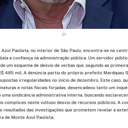
G1
Azul Paulista, no interior de São Paulo, encontra-se no cent
bala a confiança na administração pública. Um servidor públic
o de um esquema de desvio de verbas que, segundo as primeira
R$ 485 mil. A denúncia partiu do próprio prefeito Mardqueu Si
 supostas irregularidades no início de dezembro. Este caso, q
sinaturas e notas fiscais forjadas, desencadeou tanto um inquér
to uma sindicância administrativa interna, buscando esclarecer
eis cúmplices neste vultoso desvio de recursos públicos. A 
s resultados das investigações que prometem revelar a exten
ra de Monte Azul Paulista.