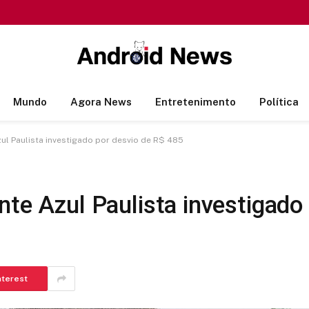
Mundo
Agora News
Entretenimento
Política
ul Paulista investigado por desvio de R$ 485
nte Azul Paulista investigado
nterest