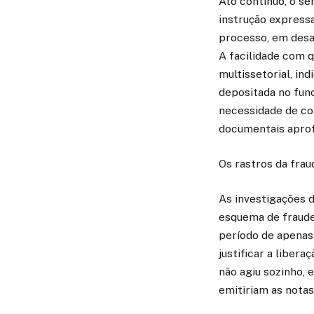
Ato contínuo, o se
instrução expressa
processo, em desac
A facilidade com 
multissetorial, in
depositada no func
necessidade de co
documentais apro
Os rastros da frau
As investigações d
esquema de fraude
período de apenas
justificar a libe
não agiu sozinho, 
emitiriam as notas