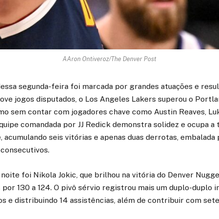
AAron Ontiveroz/The Denver Post
essa segunda-feira foi marcada por grandes atuações e resu
ove jogos disputados, o Los Angeles Lakers superou o Portla
smo sem contar com jogadores chave como Austin Reaves, Lu
quipe comandada por JJ Redick demonstra solidez e ocupa a t
, acumulando seis vitórias e apenas duas derrotas, embalada
 consecutivos.
noite foi Nikola Jokic, que brilhou na vitória do Denver Nugg
por 130 a 124. O pivô sérvio registrou mais um duplo-duplo 
 e distribuindo 14 assistências, além de contribuir com sete