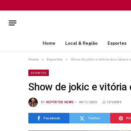
Home
Local & Região
Esportes
»
»
Home
Esportes
Show de jokic e vitória dos lakers
ESPORTES
Show de jokic e vitóri
BY
REPÓRTER NEWS
04/11/2025
10
VIEWS
Facebook
Twitter
Pi