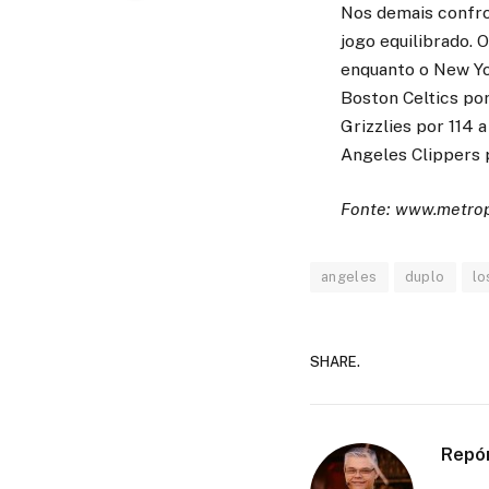
Nos demais confro
jogo equilibrado.
enquanto o New Yo
Boston Celtics po
Grizzlies por 114 
Angeles Clippers p
Fonte: www.metro
angeles
duplo
lo
SHARE.
Repó