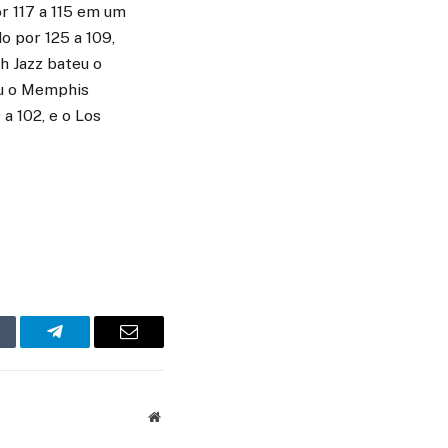
r 117 a 115 em um
 por 125 a 109,
h Jazz bateu o
ou o Memphis
a 102, e o Los
mblr
Telegram
Email
Website