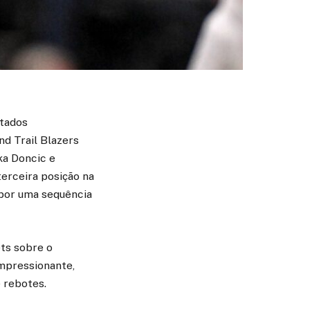
ltados
nd Trail Blazers
ka Doncic e
erceira posição na
 por uma sequência
ets sobre o
impressionante,
 rebotes.