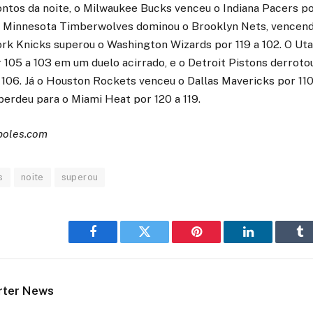
ntos da noite, o Milwaukee Bucks venceu o Indiana Pacers po
 O Minnesota Timberwolves dominou o Brooklyn Nets, vencendo
rk Knicks superou o Washington Wizards por 119 a 102. O Uta
r 105 a 103 em um duelo acirrado, e o Detroit Pistons derrot
a 106. Já o Houston Rockets venceu o Dallas Mavericks por 110 
erdeu para o Miami Heat por 120 a 119.
poles.com
s
noite
superou
Facebook
Twitter
Pinterest
LinkedIn
Tu
rter News