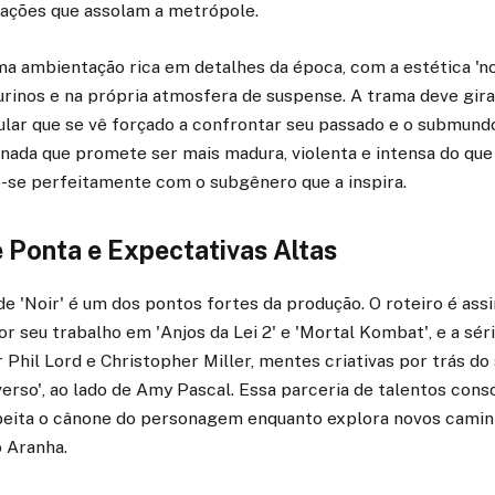
ações que assolam a metrópole.
ma ambientação rica em detalhes da época, com a estética 'no
gurinos e na própria atmosfera de suspense. A trama deve gir
ular que se vê forçado a confrontar seu passado e o submund
nada que promete ser mais madura, violenta e intensa do que
o-se perfeitamente com o subgênero que a inspira.
 Ponta e Expectativas Altas
de 'Noir' é um dos pontos fortes da produção. O roteiro é ass
or seu trabalho em 'Anjos da Lei 2' e 'Mortal Kombat', e a sér
 Phil Lord e Christopher Miller, mentes criativas por trás 
rso', ao lado de Amy Pascal. Essa parceria de talentos conso
peita o cânone do personagem enquanto explora novos camin
o Aranha.