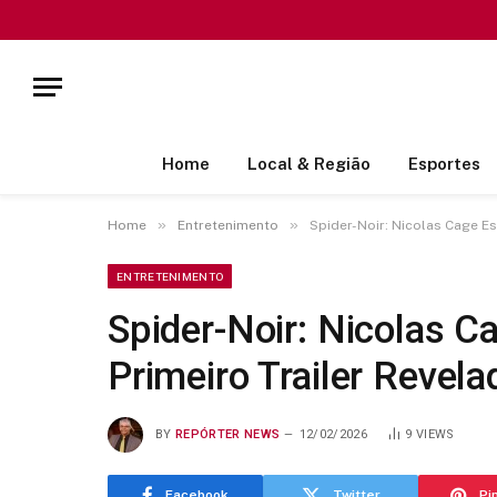
Home
Local & Região
Esportes
»
»
Home
Entretenimento
Spider-Noir: Nicolas Cage Es
ENTRETENIMENTO
Spider-Noir: Nicolas Ca
Primeiro Trailer Revela
BY
REPÓRTER NEWS
12/02/2026
9
VIEWS
Facebook
Twitter
Pi