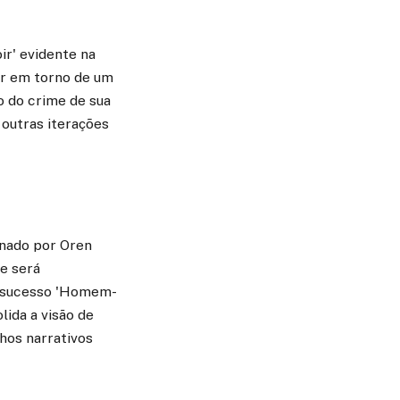
ir' evidente na
ar em torno de um
o do crime de sua
 outras iterações
inado por Oren
ie será
do sucesso 'Homem-
lida a visão de
hos narrativos