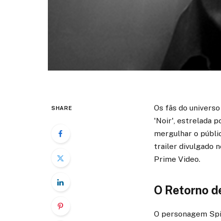
Os fãs do universo
SHARE
'Noir', estrelada 
mergulhar o públi
trailer divulgado 
Prime Video.
O Retorno d
O personagem Spid