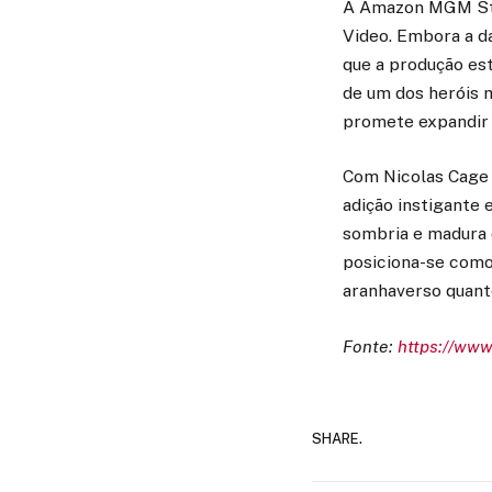
A Amazon MGM Stud
Video. Embora a da
que a produção est
de um dos heróis 
promete expandir 
Com Nicolas Cage n
adição instigante 
sombria e madura 
posiciona-se como
aranhaverso quant
Fonte:
https://ww
SHARE.