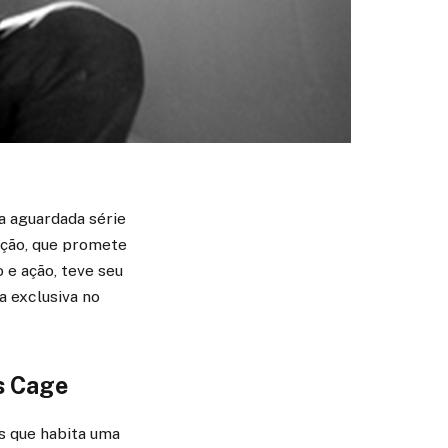
a aguardada série
ução, que promete
e ação, teve seu
a exclusiva no
s Cage
s que habita uma