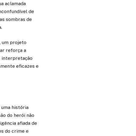
sua aclamada
nconfundível de
 nas sombras de
.
, um projeto
ar reforça a
 interpretação
lmente eficazes e
 uma história
são do herói não
igência afiada de
es do crime e