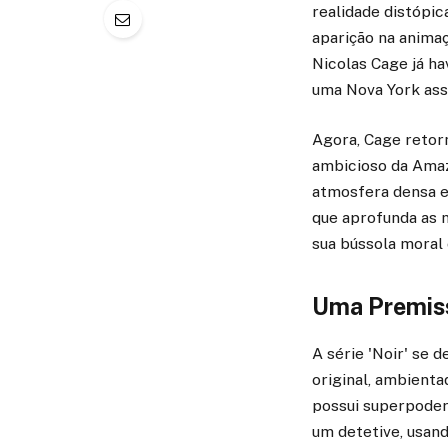
realidade distópi
aparição na anima
Nicolas Cage já ha
uma Nova York ass
Agora, Cage retorn
ambicioso da Amaz
atmosfera densa e
que aprofunda as 
sua bússola moral
Uma Premiss
A série 'Noir' se 
original, ambienta
possui superpodere
um detetive, usand