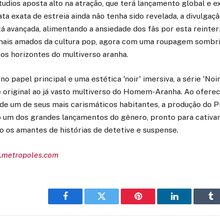
ios aposta alto na atração, que terá lançamento global e e
ta exata de estreia ainda não tenha sido revelada, a divulgação
á avançada, alimentando a ansiedade dos fãs por esta reinter
mais amados da cultura pop, agora com uma roupagem sombria
os horizontes do multiverso aranha.
o papel principal e uma estética 'noir' imersiva, a série 'No
e original ao já vasto multiverso do Homem-Aranha. Ao ofere
de um de seus mais carismáticos habitantes, a produção do 
 um dos grandes lançamentos do gênero, pronto para cativar 
o os amantes de histórias de detetive e suspense.
w.metropoles.com
Facebook
Twitter
Pinterest
LinkedIn
Tu