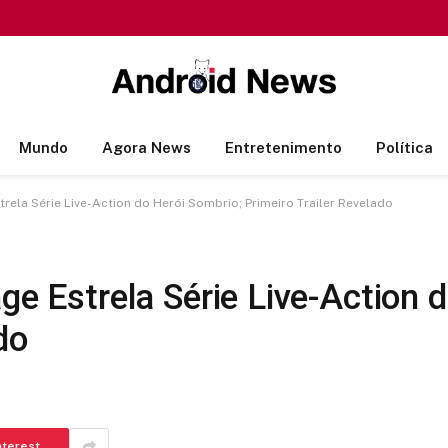
Mundo
Agora News
Entretenimento
Política
trela Série Live-Action do Herói Sombrio; Primeiro Trailer Revelado
ge Estrela Série Live-Action 
do
nterest