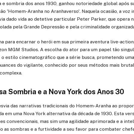
ca e sombria dos anos 1930, ganhou notoriedade global após 
ção 'Homem-Aranha no Aranhaverso'. Naquela ocasião, a voz i
via dado vida ao detetive particular Peter Parker, que opera
olada pela Grande Depressão e pela criminalidade organizada
a para encarnar o herói em sua primeira aventura live-action
on MGM Studios. A escolha do ator para um papel tão singul
 o estilo cinematográfico que a série busca, prometendo uma
nuances do vigilante, conhecido por seus métodos mais bruta
 complexa.
a Sombria e a Nova York dos Anos 30
desvia das narrativas tradicionais do Homem-Aranha ao propor
da em uma Nova York alternativa da década de 1930. Esta ver
s convencionais, mas sim uma agilidade aprimorada e a intel
o as sombras e a furtividade a seu favor para combater chef