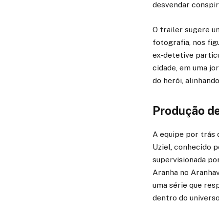
desvendar conspir
O trailer sugere u
fotografia, nos fi
ex-detetive partic
cidade, em uma jor
do herói, alinhand
Produção de
A equipe por trás 
Uziel, conhecido p
supervisionada por
Aranha no Aranhave
uma série que res
dentro do univers