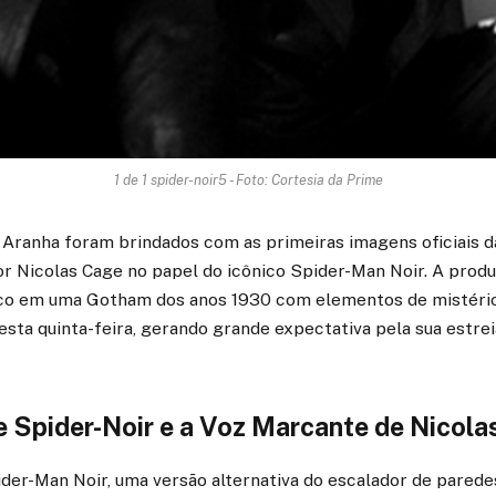
1 de 1 spider-noir5 - Foto: Cortesia da Prime
 Aranha foram brindados com as primeiras imagens oficiais d
por Nicolas Cage no papel do icônico Spider-Man Noir. A prod
co em uma Gotham dos anos 1930 com elementos de mistério 
nesta quinta-feira, gerando grande expectativa pela sua estrei
e Spider-Noir e a Voz Marcante de Nicola
er-Man Noir, uma versão alternativa do escalador de parede