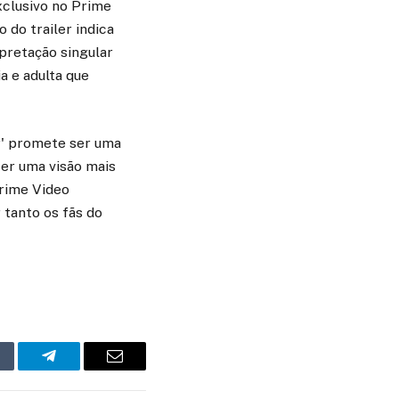
xclusivo no Prime
 do trailer indica
pretação singular
 e adulta que
ir' promete ser uma
cer uma visão mais
Prime Video
tanto os fãs do
mblr
Telegram
Email