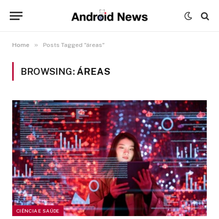
»
Home
Posts Tagged "áreas"
BROWSING:
ÁREAS
CIÊNCIA E SAÚDE