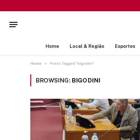
Home
Local & Região
Esportes
»
Home
Posts Tagged "bigodini"
BROWSING:
BIGODINI