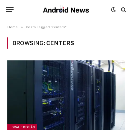
»
Home
Posts Tagged "centers"
BROWSING:
CENTERS
LOCAL E REGIÃO