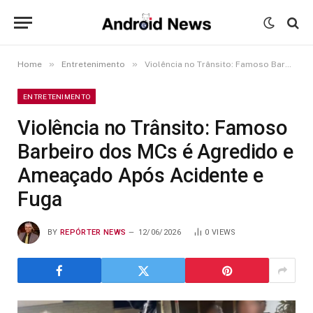
»
»
Home
Entretenimento
Violência no Trânsito: Famoso Barbeiro dos MCs é Agredido e Ameaçado Após Acidente e Fuga
ENTRETENIMENTO
Violência no Trânsito: Famoso
Barbeiro dos MCs é Agredido e
Ameaçado Após Acidente e
Fuga
BY
REPÓRTER NEWS
12/06/2026
0
VIEWS